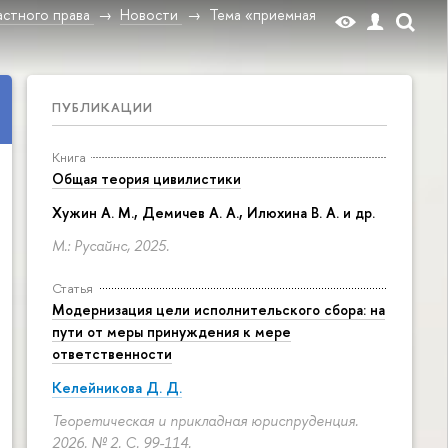
стного права
Новости
Тема «приемная
ПУБЛИКАЦИИ
Книга
Общая теория цивилистики
Хужин А. М., Демичев А. А., Илюхина В. А. и др.
М.: Русайнс, 2025.
Статья
Модернизация цели исполнительского сбора: на
пути от меры принуждения к мере
ответственности
Келейникова Д. Д.
Теоретическая и прикладная юриспруденция.
2026. № 2.
С. 99-114.