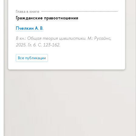
Глава в книге
Гражданские правоотношения
Пчелкин А. В.
В кн.: Общая теория цивилистики. М.: Русайнс,
2025. Гл. 6.
С. 123-162.
Все публикации