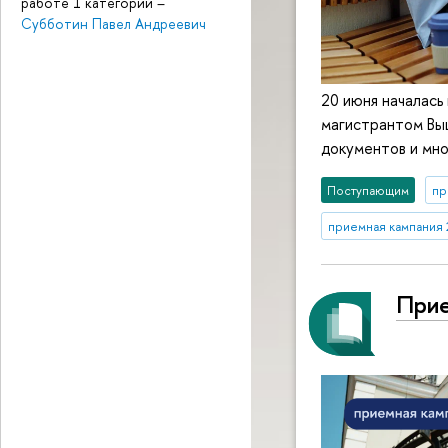
работе 1 категории
–
Субботин Павел Андреевич
20 июня началась 
магистрантом Выш
документов и мно
Поступающим
пр
приемная кампания 
Прие