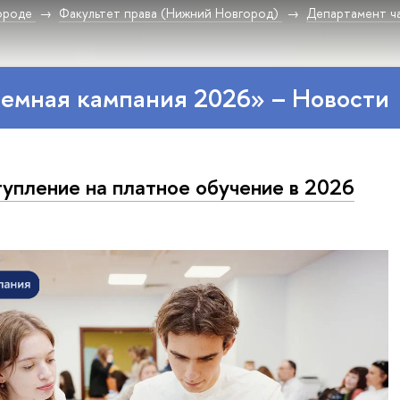
ороде
Факультет права (Нижний Новгород)
Департамент ча
емная кампания 2026» – Новости
упление на платное обучение в 2026