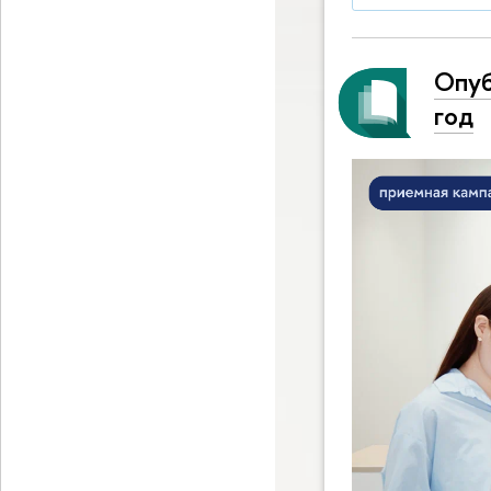
Опуб
год