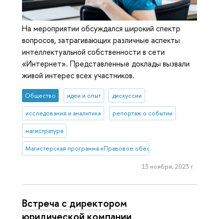
На мероприятии обсуждался широкий спектр
вопросов, затрагивающих различные аспекты
интеллектуальной собственности в сети
«Интернет». Представленные доклады вызвали
живой интерес всех участников.
Общество
идеи и опыт
дискуссии
исследования и аналитика
репортаж о событии
магистратура
Магистерская программа «Правовое обеспечение и защита бизн
13 ноября, 2023 г.
Встреча с директором
юридической компании