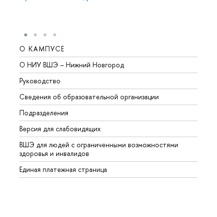
О КАМПУСЕ
ОБР
О НИУ ВШЭ – Нижний Новгород
Бакал
Руководство
Магис
Сведения об образовательной организации
Второ
Подразделения
Высше
Версия для слабовидящих
Курсы
ВШЭ для людей с ограниченными возможностями
Профе
здоровья и инвалидов
Регио
Единая платежная страница
Языко
Выпус
Обрат