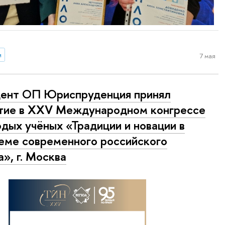
и
7 мая
ент ОП Юриспруденция принял
тие в XXV Международном конгрессе
дых учёных «Традиции и новации в
еме современного российского
а», г. Москва