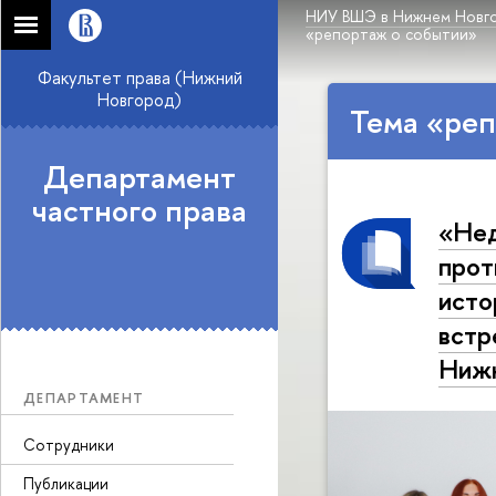
НИУ ВШЭ в Нижнем Новг
«репортаж о событии»
Факультет права (Нижний
Новгород)
Тема «реп
Департамент
частного права
«Нед
прот
исто
встр
Ниж
ДЕПАРТАМЕНТ
Сотрудники
Публикации