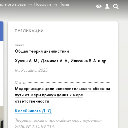
стного права
Новости
Тема
ПУБЛИКАЦИИ
Книга
Общая теория цивилистики
Хужин А. М., Демичев А. А., Илюхина В. А. и др.
М.: Русайнс, 2025.
Статья
Модернизация цели исполнительского сбора: на
пути от меры принуждения к мере
ответственности
Келейникова Д. Д.
Теоретическая и прикладная юриспруденция.
2026. № 2.
С. 99-114.