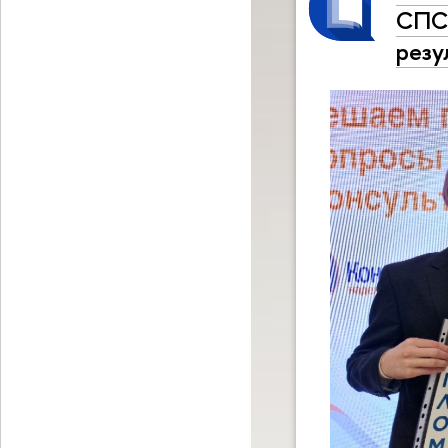
СПС 
резу