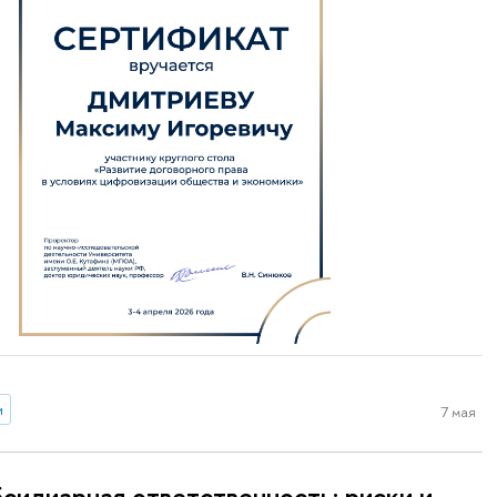
и
7 мая
сидиарная ответственность: риски и