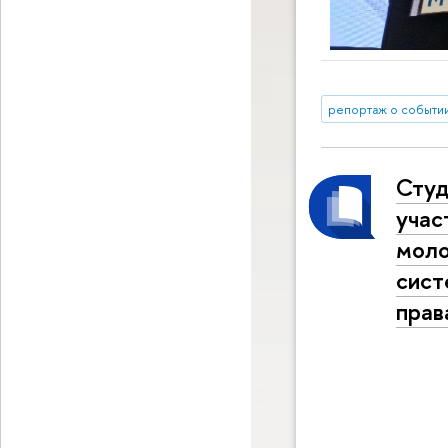
репортаж о событи
Студ
учас
моло
сист
прав