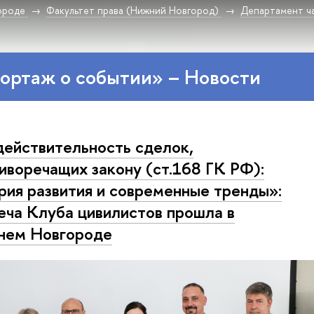
ороде
Факультет права (Нижний Новгород)
Департамент ча
ортаж о событии» – Новости
ействительность сделок,
иворечащих закону (ст.168 ГК РФ):
рия развития и современные тренды»:
еча Клуба цивилистов прошла в
нем Новгороде