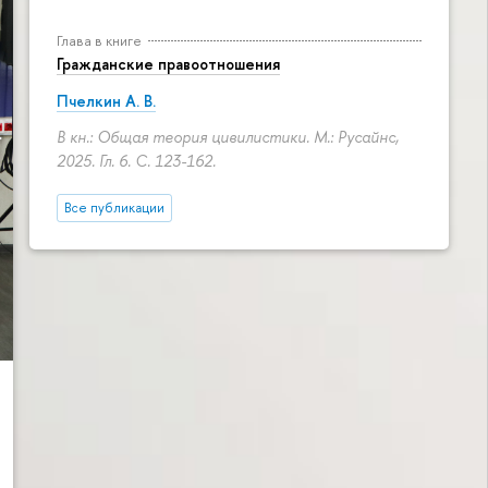
Глава в книге
Гражданские правоотношения
Пчелкин А. В.
В кн.: Общая теория цивилистики. М.: Русайнс,
2025. Гл. 6.
С. 123-162.
Все публикации