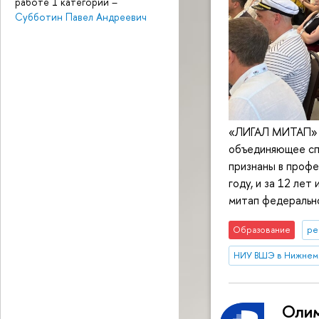
работе 1 категории
–
Субботин Павел Андреевич
«ЛИГАЛ МИТАП» —
объединяющее спе
признаны в профе
году, и за 12 ле
митап федерально
Образование
ре
НИУ ВШЭ в Нижнем
Олим