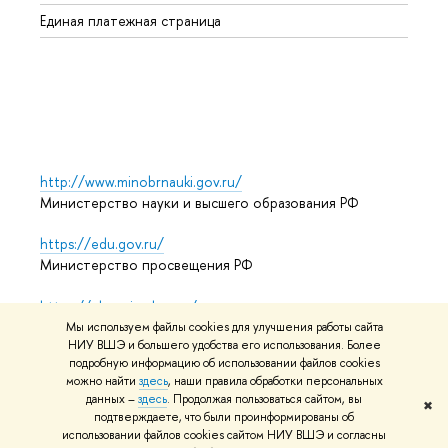
Регио
Единая платежная страница
Языко
Выпус
Обрат
http://www.minobrnauki.gov.ru/
Министерство науки и высшего образования РФ
https://edu.gov.ru/
Министерство просвещения РФ
https://elearning.hse.ru/mooc
Массовые открытые онлайн-курсы
Мы используем файлы cookies для улучшения работы сайта
НИУ ВШЭ и большего удобства его использования. Более
подробную информацию об использовании файлов cookies
можно найти
здесь
, наши правила обработки персональных
© НИУ ВШЭ 1993–2026
Адреса и контакты
Условия
данных –
здесь
. Продолжая пользоваться сайтом, вы
✖
подтверждаете, что были проинформированы об
использования материалов
Политика конфиденциальности
использовании файлов cookies сайтом НИУ ВШЭ и согласны
Карта сайта