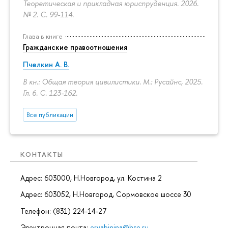
Теоретическая и прикладная юриспруденция. 2026.
№ 2.
С. 99-114.
Глава в книге
Гражданские правоотношения
Пчелкин А. В.
В кн.: Общая теория цивилистики. М.: Русайнс, 2025.
Гл. 6.
С. 123-162.
Все публикации
КОНТАКТЫ
Адрес: 603000, Н.Новгород, ул. Костина 2
Адрес: 603052, Н.Новгород, Сормовское шоссе 30
Телефон: (831) 224-14-27
Электронная почта:
eryabinina@hse.ru