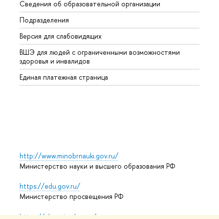
Сведения об образовательной организации
Второ
Подразделения
Высше
Версия для слабовидящих
Курсы
ВШЭ для людей с ограниченными возможностями
Профе
здоровья и инвалидов
Регио
Единая платежная страница
Языко
Выпус
Обрат
http://www.minobrnauki.gov.ru/
Министерство науки и высшего образования РФ
https://edu.gov.ru/
Министерство просвещения РФ
https://elearning.hse.ru/mooc