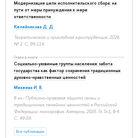
Модернизация цели исполнительского сбора: на
пути от меры принуждения к мере
ответственности
Келейникова Д. Д.
Теоретическая и прикладная юриспруденция. 2026.
№ 2.
С. 99-114.
Глава в книге
Социально-уязвимые группы населения: забота
государства как фактор сохранения традиционных
духовно-нравственных ценностей
Михеева И. В.
В кн.: Публично-правовая защита семьи и
традиционных семейных ценностей в Российской
Федерации: монография. Аэтерна, 2025. Гл. Гл.1, § 4.
С. 49-59.
Все публикации