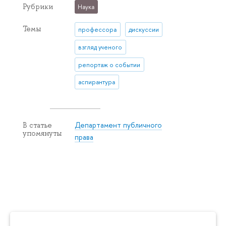
Рубрики
Наука
Темы
профессора
дискуссии
взгляд ученого
репортаж о событии
аспирантура
Департамент публичного
В статье
упомянуты
права