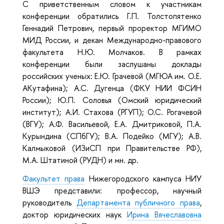
С приветственным словом к участникам
конференции обратились Г.П. Толстопятенко
Геннадий Петрович, первый проректор МГИМО
МИД России, и декан Международно-правового
факультета Н.Ю. Молчаков. В рамках
конференции были заслушаны доклады
российских ученых: Е.Ю. Грачевой (МГЮА им. О.Е.
АКутафина); А.С. Дугенца (ФКУ НИИ ФСИН
России); Ю.П. Соловья (Омский юридический
институт); А.И. Стахова (РГУП); О.С. Рогачевой
(ВГУ); А.Ф. Васильевой, Е.А. Дмитриковой, П.А.
Курындина (СПбГУ); В.А. Подейко (МГУ); А.В.
Калмыковой (ИЗиСП при Правительстве РФ),
М.А. Штатиной (РУДН) и мн. др.
Факультет права
Нижегородского кампуса НИУ
ВШЭ представили: профессор, научный
руководитель
Департамента публичного права
,
доктор юридических наук
Ирина Вячеславовна