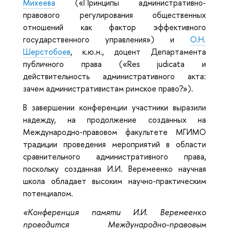
Михеева
(«Принципы административно-
правового регулирования общественных
отношений как фактор эффективного
государственного управления») и
О.Н.
Шерстобоев
, к.ю.н., доцент Департамента
публичного права («Res judicata и
действительность административного акта:
зачем административистам римское право?»).
В завершении конференции участники выразили
надежду, на продолжение созданных на
Международно-правовом факультете МГИМО
традиции проведения мероприятий в области
сравнительного административного права,
поскольку созданная И.И. Веремеенко научная
школа обладает высоким научно-практическим
потенциалом.
«Конференция памяти И.И. Веремеенко
проводится Международно-правовым