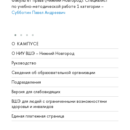
Факультет права (Нижний Новгород): Специалист
по учебно-методической работе 1 категории
–
Субботин Павел Андреевич
О КАМПУСЕ
ОБР
О НИУ ВШЭ – Нижний Новгород
Бакал
Руководство
Магис
Сведения об образовательной организации
Второ
Подразделения
Высше
Версия для слабовидящих
Курсы
ВШЭ для людей с ограниченными возможностями
Профе
здоровья и инвалидов
Регио
Единая платежная страница
Языко
Выпус