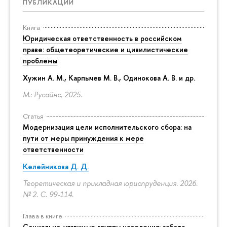
ПУБЛИКАЦИИ
Книга
Юридическая ответственность в российском
праве: общетеоретические и цивилистические
проблемы
Хужин А. М., Карпычев М. В., Одинокова А. В. и др.
М.: Русайнс, 2025.
Статья
Модернизация цели исполнительского сбора: на
пути от меры принуждения к мере
ответственности
Келейникова Д. Д.
Теоретическая и прикладная юриспруденция. 2026.
№ 2.
С. 99-114.
Глава в книге
Социально-уязвимые группы населения: забота