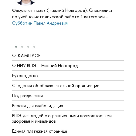
Факультет права (Нижний Новгород): Специалист
по учебно-методической работе 1 категории
–
Субботин Павел Андреевич
О КАМПУСЕ
ОБР
О НИУ ВШЭ – Нижний Новгород
Бакал
Руководство
Магис
Сведения об образовательной организации
Второ
Подразделения
Высше
Версия для слабовидящих
Курсы
ВШЭ для людей с ограниченными возможностями
Профе
здоровья и инвалидов
Регио
Единая платежная страница
Языко