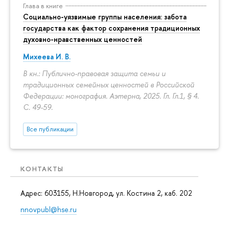
Глава в книге
Социально-уязвимые группы населения: забота
государства как фактор сохранения традиционных
духовно-нравственных ценностей
Михеева И. В.
В кн.: Публично-правовая защита семьи и
традиционных семейных ценностей в Российской
Федерации: монография. Аэтерна, 2025. Гл. Гл.1, § 4.
С. 49-59.
Все публикации
КОНТАКТЫ
Адрес: 603155, Н.Новгород, ул. Костина 2, каб. 202
nnovpubl@hse.ru