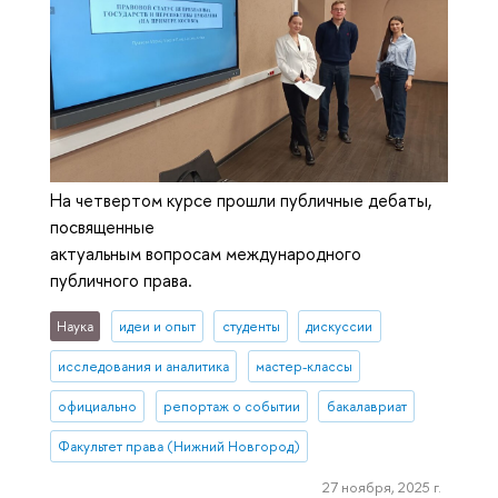
На четвертом курсе прошли публичные дебаты,
посвященные
актуальным вопросам международного
публичного права.
Наука
идеи и опыт
студенты
дискуссии
исследования и аналитика
мастер-классы
официально
репортаж о событии
бакалавриат
Факультет права (Нижний Новгород)
27 ноября, 2025 г.