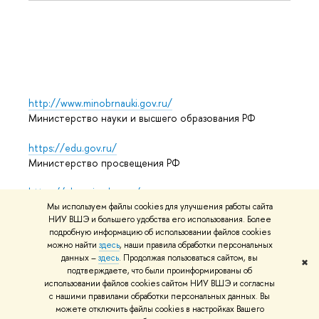
Выпус
Обрат
http://www.minobrnauki.gov.ru/
Министерство науки и высшего образования РФ
https://edu.gov.ru/
Министерство просвещения РФ
https://elearning.hse.ru/mooc
Массовые открытые онлайн-курсы
Мы используем файлы cookies для улучшения работы сайта
НИУ ВШЭ и большего удобства его использования. Более
подробную информацию об использовании файлов cookies
можно найти
здесь
, наши правила обработки персональных
данных –
здесь
. Продолжая пользоваться сайтом, вы
© НИУ ВШЭ 1993–2026
Адреса и контакты
Условия
✖
подтверждаете, что были проинформированы об
использования материалов
Политика конфиденциальности
использовании файлов cookies сайтом НИУ ВШЭ и согласны
Карта сайта
с нашими правилами обработки персональных данных. Вы
можете отключить файлы cookies в настройках Вашего
Редактору