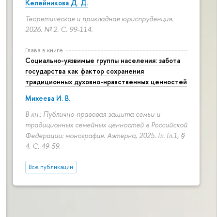
Келейникова Д. Д.
Теоретическая и прикладная юриспруденция.
2026. № 2.
С. 99-114.
Глава в книге
Социально-уязвимые группы населения: забота
государства как фактор сохранения
традиционных духовно-нравственных ценностей
Михеева И. В.
В кн.: Публично-правовая защита семьи и
традиционных семейных ценностей в Российской
Федерации: монография. Аэтерна, 2025. Гл. Гл.1, §
4.
С. 49-59.
Все публикации