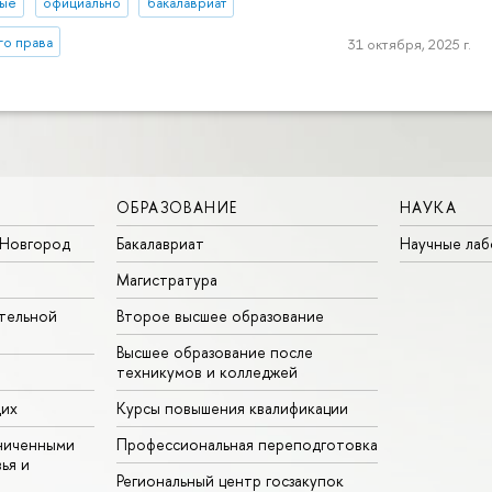
ные
официально
бакалавриат
го права
31 октября, 2025 г.
ОБРАЗОВАНИЕ
НАУКА
Новгород
Бакалавриат
Научные ла
Магистратура
тельной
Второе высшее образование
Высшее образование после
техникумов и колледжей
щих
Курсы повышения квалификации
ниченными
Профессиональная переподготовка
ья и
Региональный центр госзакупок