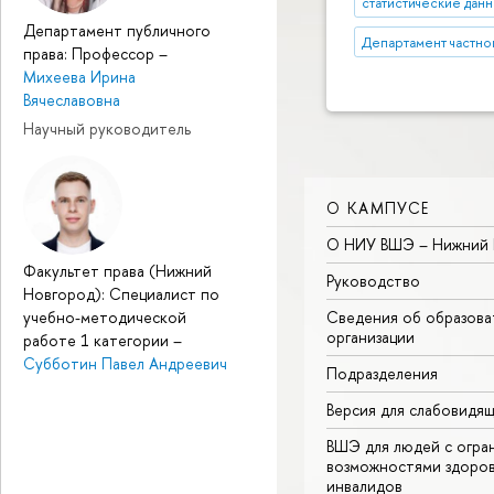
статистические дан
Департамент публичного
Департамент частно
права: Профессор
–
Михеева Ирина
Вячеславовна
Научный руководитель
О КАМПУСЕ
О НИУ ВШЭ – Нижний 
Факультет права (Нижний
Руководство
Новгород): Специалист по
Сведения об образова
учебно-методической
организации
работе 1 категории
–
Субботин Павел Андреевич
Подразделения
Версия для слабовидя
ВШЭ для людей с огра
возможностями здоров
инвалидов