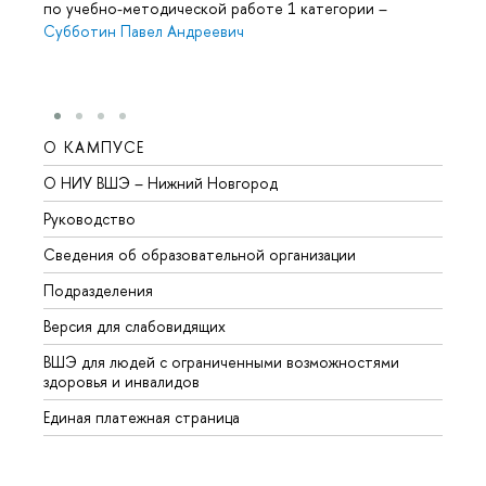
по учебно-методической работе 1 категории
–
Субботин Павел Андреевич
О КАМПУСЕ
ОБР
О НИУ ВШЭ – Нижний Новгород
Бакал
Руководство
Магис
Сведения об образовательной организации
Второ
Подразделения
Высше
Версия для слабовидящих
Курсы
ВШЭ для людей с ограниченными возможностями
Профе
здоровья и инвалидов
Регио
Единая платежная страница
Языко
Выпус