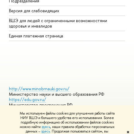
Подразделения
ы
ерсия для слабовидящих
К
ШЭ для людей с ограниченными возможностями
П
здоровья и инвалидо
Р
Единая платежная страница
Я
ы
О
http://www.minobrnauki.gov.ru/
Министерство науки и высшего образования РФ
https://edu.gov.ru/
Министерство просвещения РФ
https://elearning.hse.ru/mooc
Мы используем файлы cookies для улучшения работы сайта
Массовые открытые онлайн-курсы
НИУ ВШЭ и большего удобства его использования. Более
подробную информацию об использовании файлов cookies
можно найти
здесь
, наши правила обработки персональных
данных –
здесь
. Продолжая пользоваться сайтом, вы
✖
© НИУ ВШЭ 1993–2026
Адреса и контакты
Условия