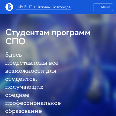
НИУ ВШЭ в Нижнем Новгороде
Меню
Студентам программ
СПО
Здесь
представлены все
озможности для
студентов,
получающих
среднее
профессиональное
образование