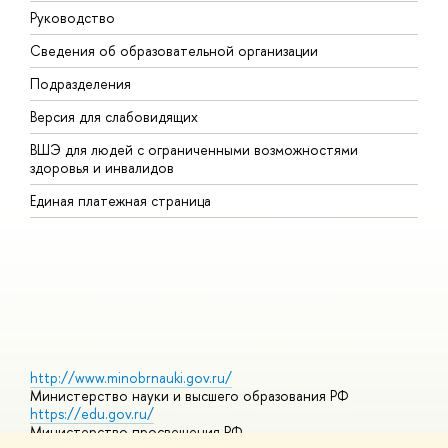
Руководство
М
Сведения об образовательной организации
В
Подразделения
В
Версия для слабовидящих
К
ВШЭ для людей с ограниченными возможностями
П
здоровья и инвалидов
Р
Единая платежная страница
Я
В
О
http://www.minobrnauki.gov.ru/
Министерство науки и высшего образования РФ
https://edu.gov.ru/
Министерство просвещения РФ