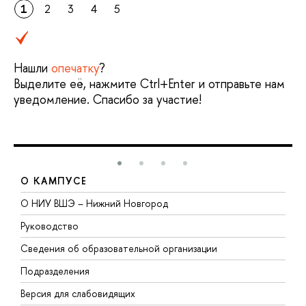
1
2
3
4
5
Нашли
опечатку
?
Выделите её, нажмите Ctrl+Enter и отправьте нам
уведомление. Спасибо за участие!
О КАМПУСЕ
О НИУ ВШЭ – Нижний Новгород
Б
Руководство
М
Сведения об образовательной организации
В
Подразделения
В
Версия для слабовидящих
К