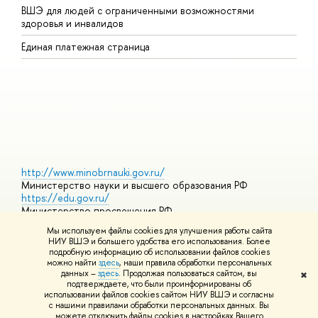
ВШЭ для людей с ограниченными возможностями
П
здоровья и инвалидов
Р
Единая платежная страница
Я
В
О
http://www.minobrnauki.gov.ru/
Министерство науки и высшего образования РФ
https://edu.gov.ru/
Министерство просвещения РФ
https://elearning.hse.ru/mooc
Мы используем файлы cookies для улучшения работы сайта
Массовые открытые онлайн-курсы
НИУ ВШЭ и большего удобства его использования. Более
подробную информацию об использовании файлов cookies
можно найти
здесь
, наши правила обработки персональных
данных –
здесь
. Продолжая пользоваться сайтом, вы
✖
© НИУ ВШЭ 1993–2026
Адреса и контакты
Условия
подтверждаете, что были проинформированы об
использования материалов
Политика конфиденциальности
Карта
использовании файлов cookies сайтом НИУ ВШЭ и согласны
сайта
с нашими правилами обработки персональных данных. Вы
Шрифты HSE Sans и HSE Slab разработаны в
Школе дизайна НИУ
можете отключить файлы cookies в настройках Вашего