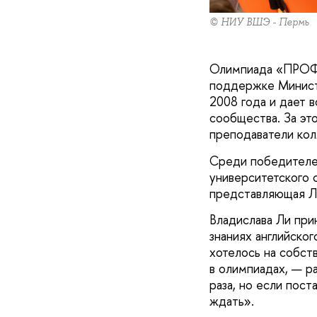
© НИУ ВШЭ - Пермь
Олимпиада «ПРОФИ
поддержке Министе
2008 года и дает 
сообщества. За это
преподаватели кол
Среди победителе
университетского 
представляющая Л
Владислава Ли прин
знаниях английско
хотелось на собст
в олимпиадах, — ра
раза, но если пост
ждать».