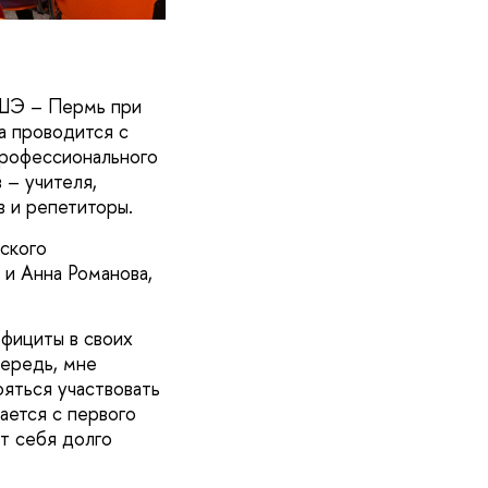
ШЭ – Пермь при
а проводится с
профессионального
 – учителя,
 и репетиторы.
ского
и Анна Романова,
ефициты в своих
чередь, мне
ояться участвовать
ается с первого
ят себя долго