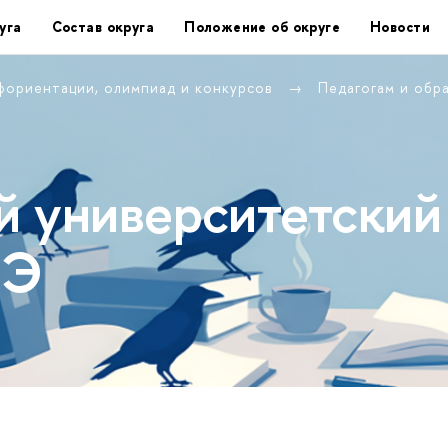
уга
Состав округа
Положение об округе
Новости
фориентации, олимпиад и конкурсов
Педагогам и обр
 университетский
ШЭ