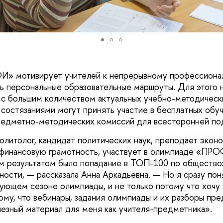
» мотивирует учителей к непрерывному профессионал
ь персональные образовательные маршруты. Для этого 
 с большим количеством актуальных учебно-методически
состязаниями могут принять участие в бесплатных обу
едметно-методических комиссий для всесторонней под
олитолог, кандидат политических наук, преподает эконо
финансовую грамотность, участвует в олимпиаде «ПРО
м результатом было попадание в ТОП-100 по общество
ости, — рассказала Анна Аркадьевна. — Но я сразу поня
дующем сезоне олимпиады, и не только потому что хочу
тому, что вебинары, задания олимпиады и их разборы пр
лезный материал для меня как учителя-предметника».