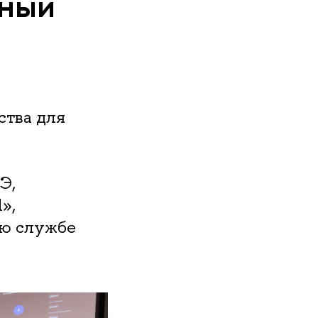
нный
ства для
Э,
»,
ью службе