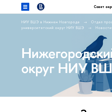
Совет окр
НИУ ВШЭ в Нижнем Новгороде
Отдел про
университетский округ НИУ ВШЭ
Новости
Нижегородский
округ НИУ В