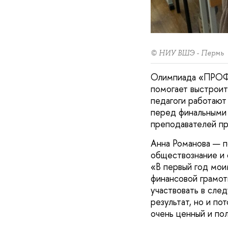
© НИУ ВШЭ - Пермь
Олимпиада «ПРОФИ
помогает выстроит
педагоги работают
перед финальными 
преподавателей пр
Анна Романова — п
обществознание и 
«В первый год мои
финансовой грамотн
участвовать в сле
результат, но и по
очень ценный и по