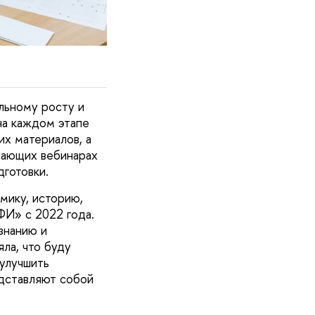
ьному росту и
на каждом этапе
х материалов, а
чающих вебинарах
готовки.
мику, историю,
ФИ» с 2022 года.
знанию и
ла, что буду
 улучшить
едставляют собой