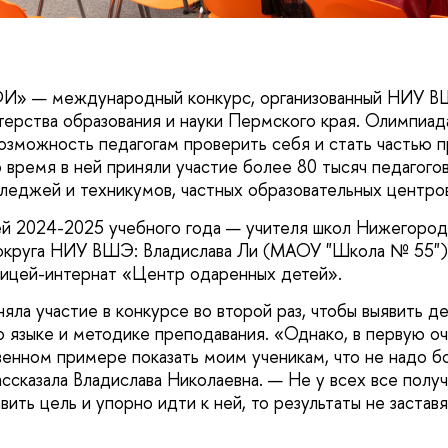
» — международный конкурс, организованный НИУ В
рства образования и науки Пермского края. Олимпиад
возможность педагогам проверить себя и стать частью 
 время в ней приняли участие более 80 тысяч педагогов
леджей и техникумов, частных образовательных центров
й 2024-2025 учебного года — учителя школ Нижегород
округа НИУ ВШЭ: Владислава Ли (МАОУ "Школа № 55") 
ицей-интернат «Центр одаренных детей».
яла участие в конкурсе во второй раз, чтобы выявить д
го языке и методике преподавания. «Однако, в первую о
венном примере показать моим ученикам, что не надо б
ссказала Владислава Николаевна. — Не у всех все получ
авить цель и упорно идти к ней, то результаты не застав