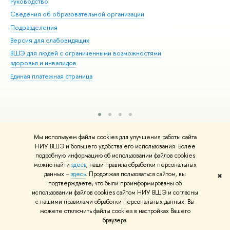
Руководство
Маг
Сведения об образовательной организации
Вт
Подразделения
Вы
Версия для слабовидящих
Ку
ВШЭ для людей с ограниченными возможностями
Пр
здоровья и инвалидов
Рег
Единая платежная страница
Яз
Вы
Обр
Редактору
Мы используем файлы cookies для улучшения работы сайта
© НИУ ВШЭ 1993–2026
Адреса и контакты
Условия использования
НИУ ВШЭ и большего удобства его использования. Более
материалов
Политика конфиденциальности
Карта сайта
подробную информацию об использовании файлов cookies
Шрифты HSE Sans и HSE Slab разработаны в
Школе дизайна НИУ ВШЭ
можно найти
здесь
, наши правила обработки персональных
данных –
здесь
. Продолжая пользоваться сайтом, вы
✖
подтверждаете, что были проинформированы об
использовании файлов cookies сайтом НИУ ВШЭ и согласны
с нашими правилами обработки персональных данных. Вы
можете отключить файлы cookies в настройках Вашего
браузера.