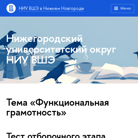
НИУ ВШЭ в Нижнем Новгороде
Меню
Нижегородский
университетский округ
НИУ ВШЭ
Тема «Функциональная
грамотность»
Тест отборочного этапа