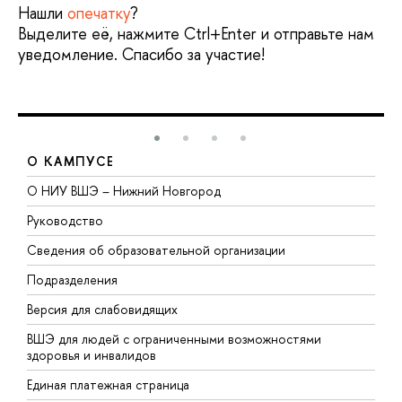
Нашли
опечатку
?
Выделите её, нажмите Ctrl+Enter и отправьте нам
уведомление. Спасибо за участие!
О КАМПУСЕ
О НИУ ВШЭ – Нижний Новгород
Б
Руководство
М
Сведения об образовательной организации
В
Подразделения
В
Версия для слабовидящих
К
ВШЭ для людей с ограниченными возможностями
П
здоровья и инвалидов
Р
Единая платежная страница
Я