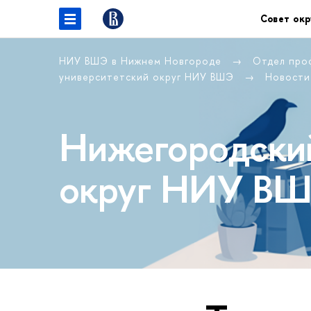
Совет окр
НИУ ВШЭ в Нижнем Новгороде
Отдел про
университетский округ НИУ ВШЭ
Новости
Нижегородский
округ НИУ В