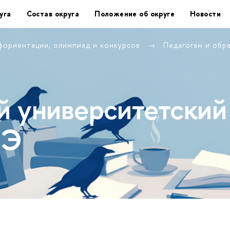
уга
Состав округа
Положение об округе
Новости
фориентации, олимпиад и конкурсов
Педагогам и обр
 университетский
ШЭ