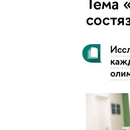
Тема 
состя
Исс
каж
оли