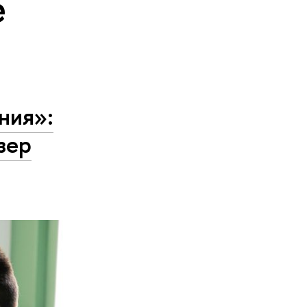
е
ния»:
зер