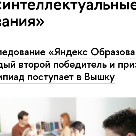
«интеллектуальны
зания»
ледование «Яндекс Образова
дый второй победитель и при
мпиад поступает в Вышку