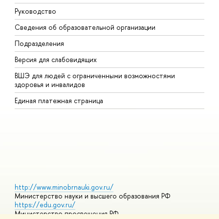
Руководство
М
Сведения об образовательной организации
В
Подразделения
В
Версия для слабовидящих
К
ВШЭ для людей с ограниченными возможностями
П
здоровья и инвалидов
Р
Единая платежная страница
Я
В
О
http://www.minobrnauki.gov.ru/
Министерство науки и высшего образования РФ
https://edu.gov.ru/
Министерство просвещения РФ