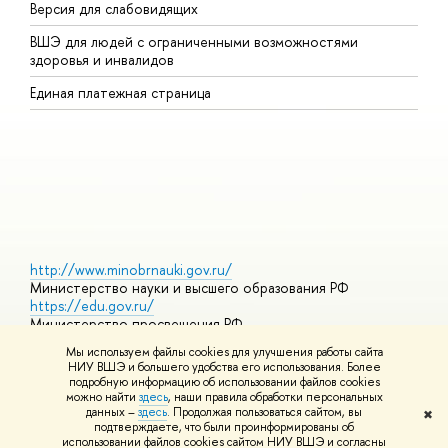
Версия для слабовидящих
К
ВШЭ для людей с ограниченными возможностями
П
здоровья и инвалидов
Р
Единая платежная страница
Я
В
О
http://www.minobrnauki.gov.ru/
Министерство науки и высшего образования РФ
https://edu.gov.ru/
Министерство просвещения РФ
https://elearning.hse.ru/mooc
Мы используем файлы cookies для улучшения работы сайта
Массовые открытые онлайн-курсы
НИУ ВШЭ и большего удобства его использования. Более
подробную информацию об использовании файлов cookies
можно найти
здесь
, наши правила обработки персональных
данных –
здесь
. Продолжая пользоваться сайтом, вы
✖
© НИУ ВШЭ 1993–2026
Адреса и контакты
Условия
подтверждаете, что были проинформированы об
использования материалов
Политика конфиденциальности
Карта
использовании файлов cookies сайтом НИУ ВШЭ и согласны