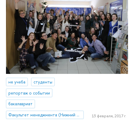
не учеба
студенты
репортаж о событии
бакалавриат
Факультет менеджмента (Нижний Новгород)
13 февраля, 2017 г.