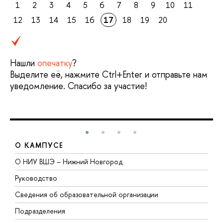
1
2
3
4
5
6
7
8
9
10
11
12
13
14
15
16
17
18
19
20
Нашли
опечатку
?
Выделите её, нажмите Ctrl+Enter и отправьте нам
уведомление. Спасибо за участие!
О КАМПУСЕ
О НИУ ВШЭ – Нижний Новгород
Б
Руководство
М
Сведения об образовательной организации
В
Подразделения
В