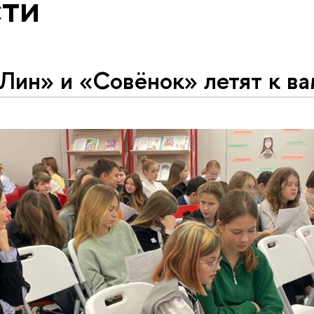
ти
Лин» и «Совёнок» летят к в