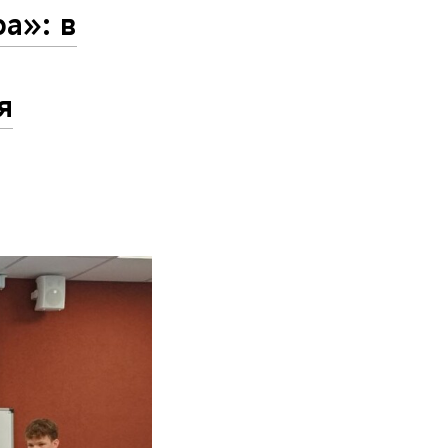
а»: в
я