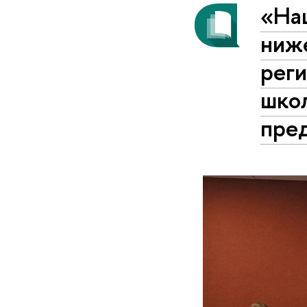
«Наш
ниж
рег
шко
пре