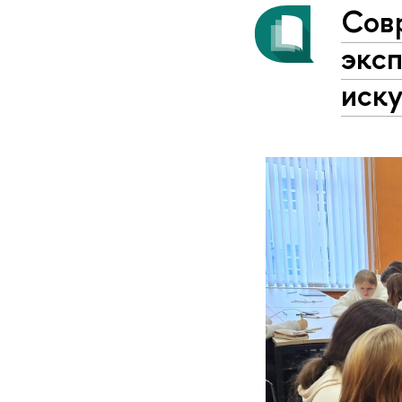
Совр
экс
иску