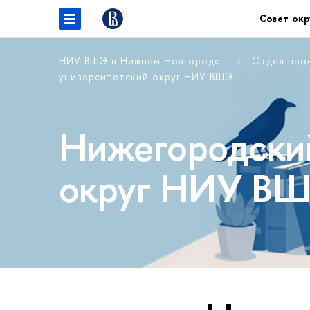
Совет окр
НИУ ВШЭ в Нижнем Новгороде
Отдел про
университетский округ НИУ ВШЭ
Нижегородский
округ НИУ В