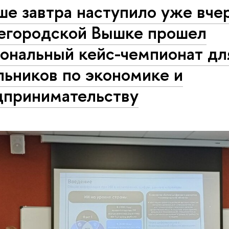
е завтра наступило уже вчер
егородской Вышке прошел
иональный кейс-чемпионат дл
льников по экономике и
дпринимательству