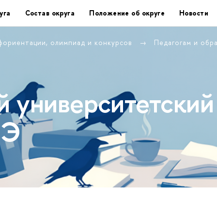
уга
Состав округа
Положение об округе
Новости
фориентации, олимпиад и конкурсов
Педагогам и обр
 университетский
ШЭ