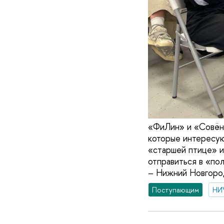
«ФиЛин» и «Совёно
которые интересую
«старшей птице» ис
отправиться в «по
– Нижний Новгород
Поступающим
НИ