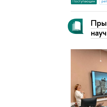
Поступающим
реп
Пры
науч