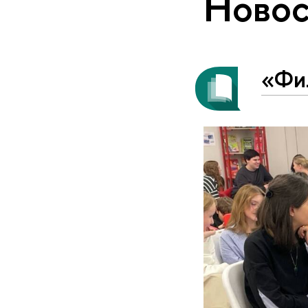
Новос
«Фи