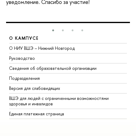
уведомление. Спасибо за участие!
О КАМПУСЕ
О НИУ ВШЭ – Нижний Новгород
Б
Руководство
М
Сведения об образовательной организации
В
Подразделения
В
Версия для слабовидящих
К
ВШЭ для людей с ограниченными возможностями
П
здоровья и инвалидов
Р
Единая платежная страница
Я
В