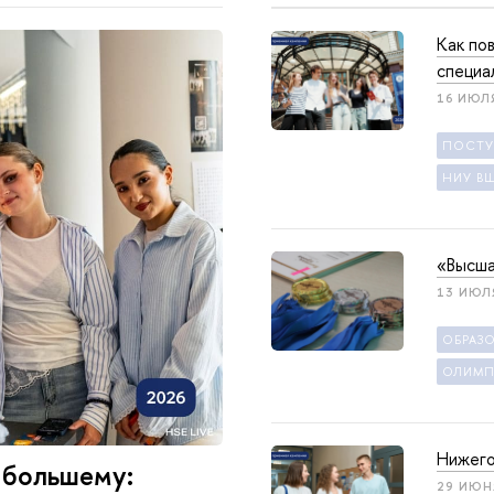
Как по
специа
16 ИЮЛ
ПОСТ
НИУ В
«Высша
13 ИЮЛ
ОБРАЗ
ОЛИМП
Нижего
 большему:
29 ИЮН