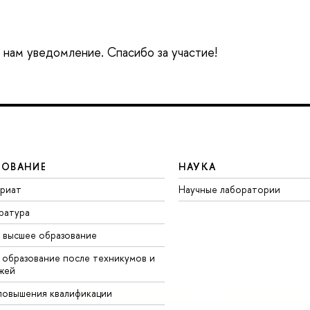
е нам уведомление. Спасибо за участие!
ЗОВАНИЕ
НАУКА
вриат
Научные лаборатории
ратура
 высшее образование
 образование после техникумов и
жей
повышения квалификации