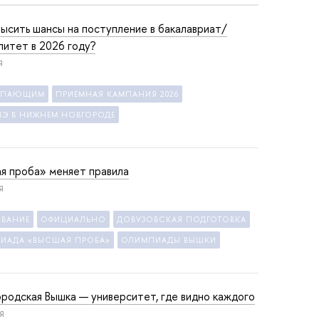
высить шансы на поступление в бакалавриат/
литет в 2026 году?
Я
УПАЮЩИМ
ПРИЕМНАЯ КАМПАНИЯ 2026
ШЭ В НИЖНЕМ НОВГОРОДЕ
я проба» меняет правила
Я
ОВАНИЕ
ОФИЦИАЛЬНО
ДОВУЗОВСКАЯ ПОДГОТОВКА
ИАДА «ВЫСШАЯ ПРОБА»
ОЛИМПИАДЫ ВЫШКИ
родская Вышка — университет, где видно каждого
Я