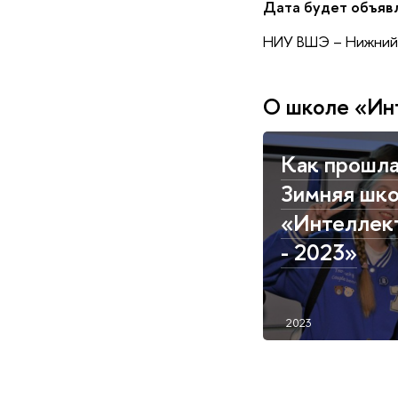
Дата будет объявл
НИУ ВШЭ – Нижний Н
О школе «Ин
Как прошл
Зимняя шк
«Интеллек
- 2023»