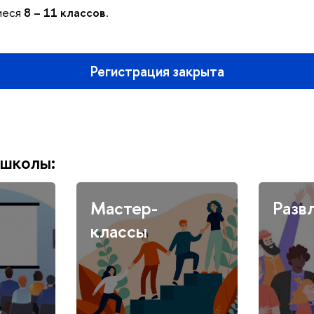
иеся
8 – 11 классо
.
Регистрация закрыта
школы:
Мастер-
Разв
классы