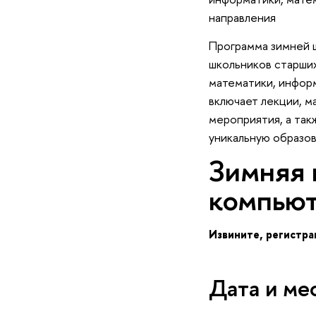
направления
Программа зимней 
школьников старших
математики, информ
ключает лекции, ма
мероприятия, а так
уникальную образов
Зимняя 
компьют
Извините, регистра
Дата и ме