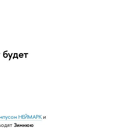
 будет
ампусом НЕЙМАРК
и
водят
Зимнюю