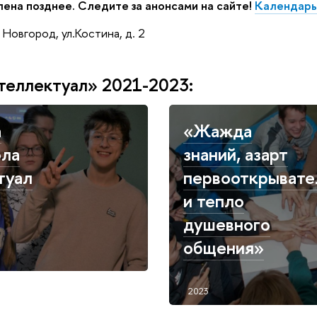
ена позднее. Следите за анонсами на сайте!
Календарь
овгород, ул.Костина, д. 2
теллектуал» 2021-2023:
а
«Жажда
ола
знаний, азарт
туал
первооткрывате
и тепло
душевного
общения»