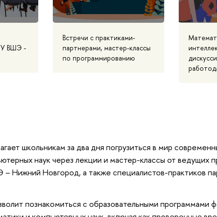
стречи с практиками-
Математ
У ВШЭ -
партнерами, мастер-классы
интеллек
по программированию
дискусси
работод
агает школьникам за два дня погрузиться в мир современн
ютерных наук через лекции и мастер-классы от ведущих 
 – Нижний Новгород, а также специалистов-практиков па
зволит познакомиться с образовательными программами ф
атики и компьютерных наук, включая как проверенные вре