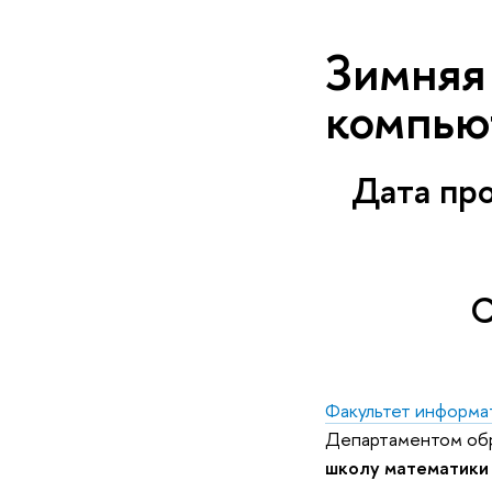
Зимняя
компью
Дата про
С
Факультет информат
Департаментом обр
школу математики