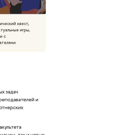
ический квест,
туальные игры,
и с
ателями
ых задач
преподавателей и
ртнерских
акультета
менем, так и новые