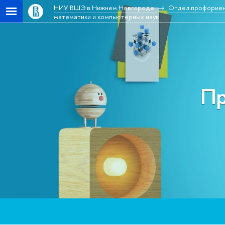
НИУ ВШЭ в Нижнем Новгороде
Отдел профориен
математики и компьютерных наук
Пр