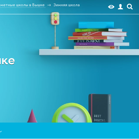
метные школы в Вышке
Зимняя школа
шке