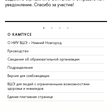
уведомление. Спасибо за участие!
О КАМПУСЕ
О НИУ ВШЭ – Нижний Новгород
Б
Руководство
М
Сведения об образовательной организации
В
Подразделения
В
Версия для слабовидящих
К
ВШЭ для людей с ограниченными возможностями
П
здоровья и инвалидов
Р
Единая платежная страница
Я
В