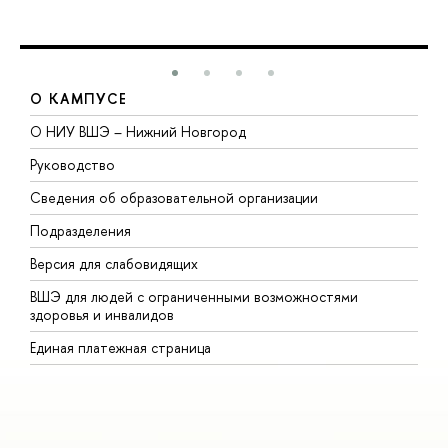
О КАМПУСЕ
О НИУ ВШЭ – Нижний Новгород
Б
Руководство
М
Сведения об образовательной организации
В
Подразделения
В
Версия для слабовидящих
К
ВШЭ для людей с ограниченными возможностями
П
здоровья и инвалидов
Р
Единая платежная страница
Я
В
О