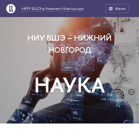
НИУ ВШЭ в Нижнем Новгороде
Меню
НИУ ВШЭ – НИЖНИЙ
НОВГОРОД
НАУКА