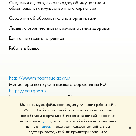
Сведения о доходах, расходах, об имуществе и
Б
обязательствах имущественного характера
О
Сведения об образовательной организации
О
Людям с ограниченными возможностями здоровья
Единая платежная страница
Работа в Вышке
http://www.minobrnauki.gov.ru/
Министерство науки и высшего образования РФ
https://edu.gov.ru/
Министерство просвещения РФ
https://elearning.hse.ru/mooc
Мы используем файлы cookies для улучшения работы сайта
Массовые открытые онлайн-курсы
НИУ ВШЭ и большего удобства его использования. Более
подробную информацию об использовании файлов cookies
можно найти
здесь
, наши правила обработки персональных
данных –
здесь
. Продолжая пользоваться сайтом, вы
✖
© НИУ ВШЭ 1993–2026
Адреса и контакты
Условия
подтверждаете, что были проинформированы об
использования материалов
Политика конфиденциальности
Карта