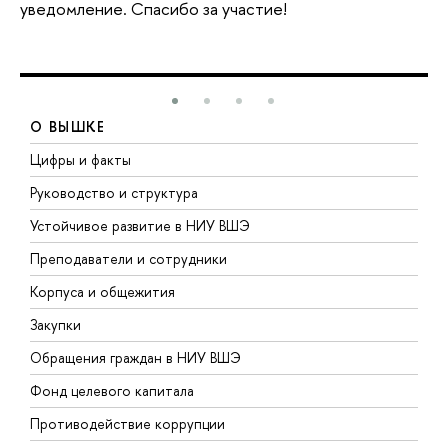
уведомление. Спасибо за участие!
О ВЫШКЕ
Цифры и факты
Л
Руководство и структура
Д
Устойчивое развитие в НИУ ВШЭ
О
Преподаватели и сотрудники
П
Корпуса и общежития
В
Закупки
П
Обращения граждан в НИУ ВШЭ
А
Фонд целевого капитала
Д
Противодействие коррупции
Ц