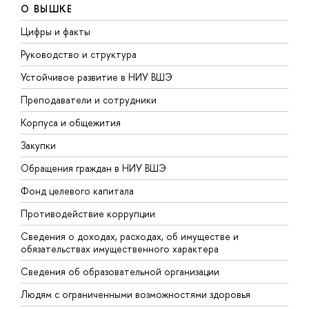
О ВЫШКЕ
Цифры и факты
Л
Руководство и структура
Д
Устойчивое развитие в НИУ ВШЭ
О
Преподаватели и сотрудники
П
Корпуса и общежития
В
Закупки
П
Обращения граждан в НИУ ВШЭ
А
Фонд целевого капитала
Д
Противодействие коррупции
Ц
Сведения о доходах, расходах, об имуществе и
Б
обязательствах имущественного характера
О
Сведения об образовательной организации
О
Людям с ограниченными возможностями здоровья