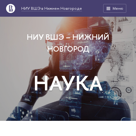
НИУ ВШЭ в Нижнем Новгороде
Меню
НИУ ВШЭ – НИЖНИЙ
НОВГОРОД
НАУКА