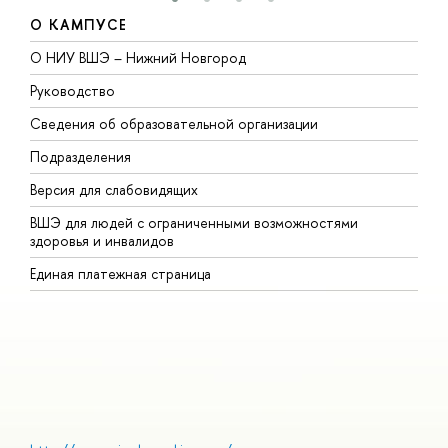
О КАМПУСЕ
О НИУ ВШЭ – Нижний Новгород
Б
Руководство
М
Сведения об образовательной организации
В
Подразделения
В
Версия для слабовидящих
К
ВШЭ для людей с ограниченными возможностями
П
здоровья и инвалидов
Р
Единая платежная страница
Я
В
О