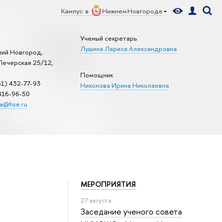
Кампус в
Нижнем Новгороде
Ученый секретарь
Лушина Лариса Александровна
ий Новгород,
 Печерская 25/12,
Помощник
31) 432-77-93
Никонова Ирина Николаевна
 416-96-50
na@hse.ru
МЕРОПРИЯТИЯ
27 августа
Заседание ученого совета