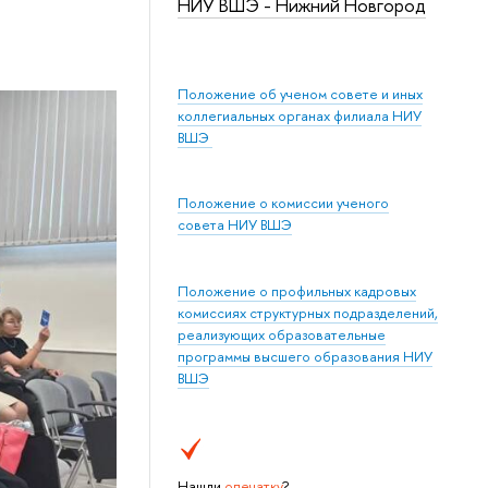
НИУ ВШЭ - Нижний Новгород
Положение об ученом совете и иных
коллегиальных органах филиала НИУ
ВШЭ
Положение о комиссии ученого
совета НИУ ВШЭ
Положение о профильных кадровых
комиссиях структурных подразделений,
реализующих образовательные
программы высшего образования НИУ
ВШЭ
Нашли
опечатку
?