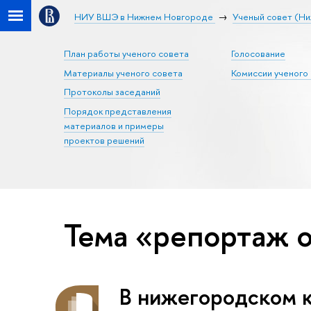
НИУ ВШЭ в Нижнем Новгороде
Ученый совет (Н
План работы ученого совета
Голосование
Материалы ученого совета
Комиссии ученого
Протоколы заседаний
Порядок представления
материалов и примеры
проектов решений
Тема «репортаж 
В нижегородском 