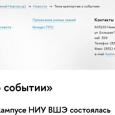
ижний Новгород)
Новости
Тема «репортаж о событии»
Контакты
Присвоение ученых званий
 совета
Конкурс ППС
603155 Нижн
ул. Большая
каб. 309
Телефон: (8
Факс: (831)
e-mail:
llushi
о событии»
кампусе НИУ ВШЭ состоялась