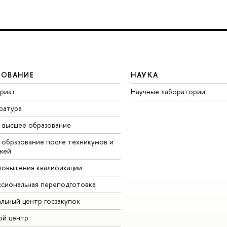
ЗОВАНИЕ
НАУКА
вриат
Научные лаборатории
ратура
 высшее образование
 образование после техникумов и
жей
повышения квалификации
сиональная переподготовка
альный центр госзакупок
ой центр