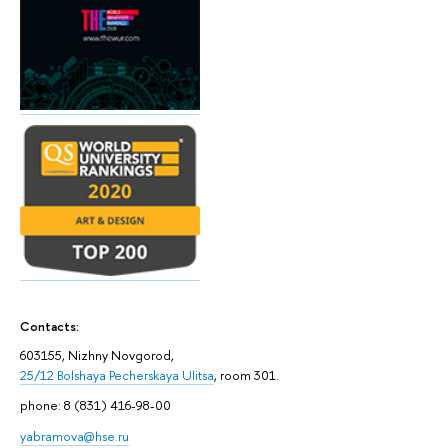
Contacts:
603155, Nizhny Novgorod,
25/12 Bolshaya Pecherskaya Ulitsa
, room 301.
phone: 8 (831) 416-98-00
yabramova@hse.ru