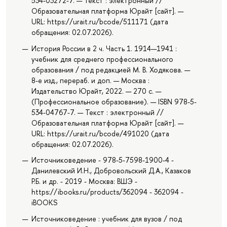
534-03272-7. — Текст : электронный //
Образовательная платформа Юрайт [сайт]. —
URL: https://urait.ru/bcode/511171 (дата
обращения: 02.07.2026).
История России в 2 ч. Часть 1. 1914—1941 :
учебник для среднего профессионального
образования / под редакцией М. В. Ходякова. —
8-е изд., перераб. и доп. — Москва :
Издательство Юрайт, 2022. — 270 с. —
(Профессиональное образование). — ISBN 978-5-
534-04767-7. — Текст : электронный //
Образовательная платформа Юрайт [сайт]. —
URL: https://urait.ru/bcode/491020 (дата
обращения: 02.07.2026).
Источниковедение - 978-5-7598-1900-4 -
Данилевский И.Н., Добровольский Д.А., Казаков
Р.Б. и др. - 2019 - Москва: ВШЭ -
https://ibooks.ru/products/362094 - 362094 -
iBOOKS
Источниковедение : учебник для вузов / под