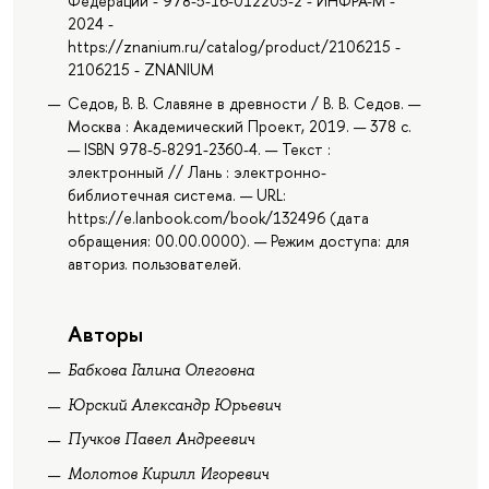
Федерации - 978-5-16-012205-2 - ИНФРА-М -
2024 -
https://znanium.ru/catalog/product/2106215 -
2106215 - ZNANIUM
Седов, В. В. Славяне в древности / В. В. Седов. —
Москва : Академический Проект, 2019. — 378 с.
— ISBN 978-5-8291-2360-4. — Текст :
электронный // Лань : электронно-
библиотечная система. — URL:
https://e.lanbook.com/book/132496 (дата
обращения: 00.00.0000). — Режим доступа: для
авториз. пользователей.
Авторы
Бабкова Галина Олеговна
Юрский Александр Юрьевич
Пучков Павел Андреевич
Молотов Кирилл Игоревич