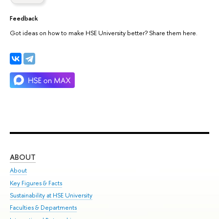
Feedback
Got ideas on how to make HSE University better? Share them here.
ABOUT
ST
About
Adm
Key Figures & Facts
Pr
Sustainability at HSE University
Un
Faculties & Departments
Gr