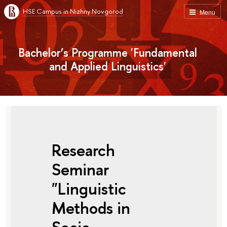
HSE Campus in Nizhny Novgorod
Menu
Bachelor’s Programme 'Fundamental
and Applied Linguistics'
Research
Seminar
"Linguistic
Methods in