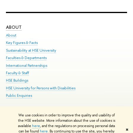
ABOUT
ST
About
Adm
Key Figures & Facts
Pr
Sustainability at HSE University
Un
Faculties & Departments
Gr
International Partnerships
Ex
Faculty & Staff
Su
HSE Buildings
Sem
HSE University for Persons with Disabilities
Bus
Public Enquiries
We use cookies in order to improve the quality and usability of
Edit
the HSE website. More information about the use of cookies is
© HSE University 1993–2026
Contacts
Copyright
Privacy Policy
Site
available
here
, and the regulations on processing personal data
✖
Map
can be found
here
. By continuing to use the site, you hereby