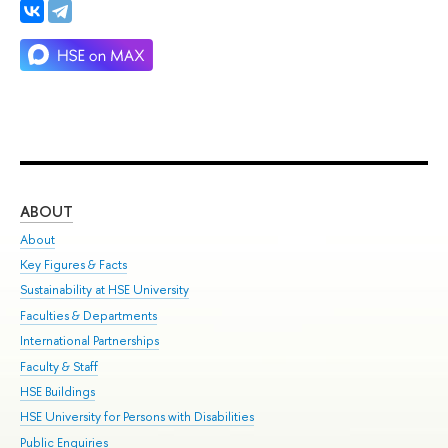
ABOUT
ST
About
Adm
Key Figures & Facts
Pr
Sustainability at HSE University
Un
Faculties & Departments
Gr
International Partnerships
Ex
Faculty & Staff
Su
HSE Buildings
Sem
HSE University for Persons with Disabilities
Bus
Public Enquiries