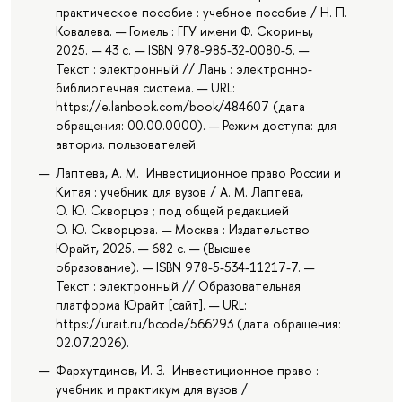
практическое пособие : учебное пособие / Н. П.
Ковалева. — Гомель : ГГУ имени Ф. Скорины,
2025. — 43 с. — ISBN 978-985-32-0080-5. —
Текст : электронный // Лань : электронно-
библиотечная система. — URL:
https://e.lanbook.com/book/484607 (дата
обращения: 00.00.0000). — Режим доступа: для
авториз. пользователей.
Лаптева, А. М. Инвестиционное право России и
Китая : учебник для вузов / А. М. Лаптева,
О. Ю. Скворцов ; под общей редакцией
О. Ю. Скворцова. — Москва : Издательство
Юрайт, 2025. — 682 с. — (Высшее
образование). — ISBN 978-5-534-11217-7. —
Текст : электронный // Образовательная
платформа Юрайт [сайт]. — URL:
https://urait.ru/bcode/566293 (дата обращения:
02.07.2026).
Фархутдинов, И. З. Инвестиционное право :
учебник и практикум для вузов /