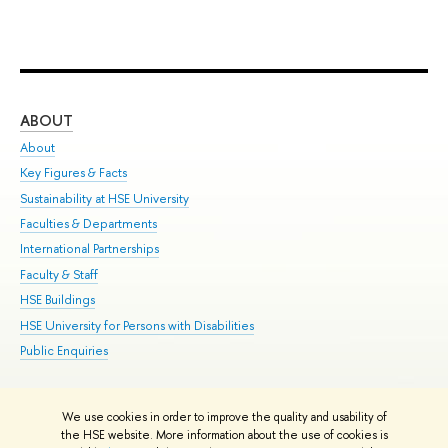
ABOUT
ST
About
Adm
Key Figures & Facts
Pr
Sustainability at HSE University
Un
Faculties & Departments
Gr
International Partnerships
Ex
Faculty & Staff
Su
HSE Buildings
Sem
HSE University for Persons with Disabilities
Bus
Public Enquiries
We use cookies in order to improve the quality and usability of
Edit
the HSE website. More information about the use of cookies is