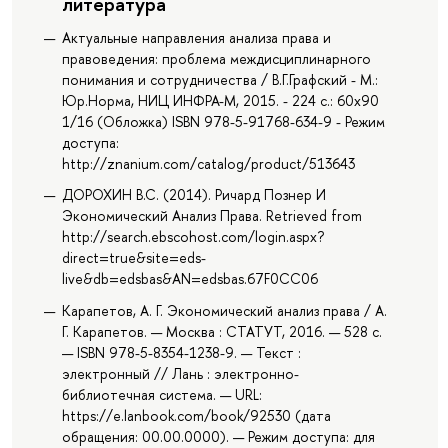
литература
Актуальные направления анализа права и
правоведения: проблема междисциплинарного
понимания и сотрудничества / В.Г.Графский - М.:
Юр.Норма, НИЦ ИНФРА-М, 2015. - 224 с.: 60x90
1/16 (Обложка) ISBN 978-5-91768-634-9 - Режим
доступа:
http://znanium.com/catalog/product/513643
ДОРОХИН В.С. (2014). Ричард Познер И
Экономический Анализ Права. Retrieved from
http://search.ebscohost.com/login.aspx?
direct=true&site=eds-
live&db=edsbas&AN=edsbas.67F0CC06
Карапетов, А. Г. Экономический анализ права / А.
Г. Карапетов. — Москва : СТАТУТ, 2016. — 528 с.
— ISBN 978-5-8354-1238-9. — Текст :
электронный // Лань : электронно-
библиотечная система. — URL:
https://e.lanbook.com/book/92530 (дата
обращения: 00.00.0000). — Режим доступа: для