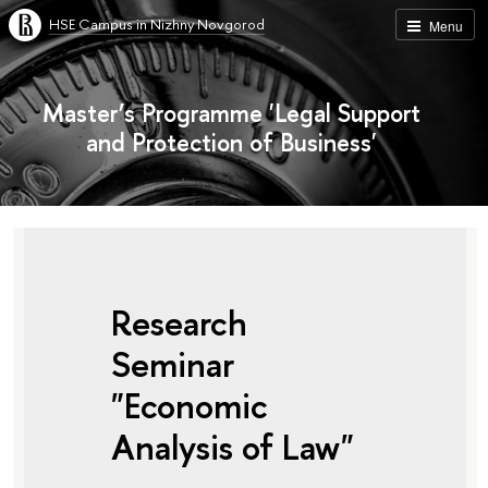
HSE Campus in Nizhny Novgorod
Menu
Master’s Programme 'Legal Support
and Protection of Business'
Research
Seminar
"Economic
Analysis of Law"