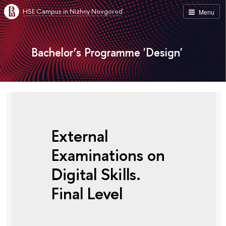
HSE Campus in Nizhny Novgorod
Menu
Bachelor’s Programme 'Design'
External
Examinations on
Digital Skills.
Final Level