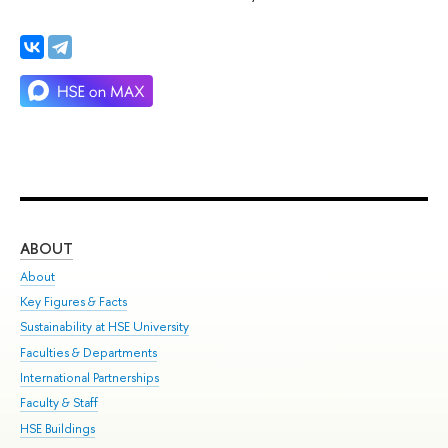
ABOUT
ST
About
Adm
Key Figures & Facts
Pr
Sustainability at HSE University
Un
Faculties & Departments
Gr
International Partnerships
Ex
Faculty & Staff
Su
HSE Buildings
Sem