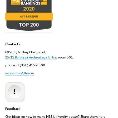
Contacts:
603155, Nizhny Novgorod,
25/12 Bolshaya Pecherskaya Ulitsa
, room 301.
phone: 8 (831) 416-98-00
yabramova@hse.ru
Feedback
Got ideas on how to make HSE University better? Share them here.