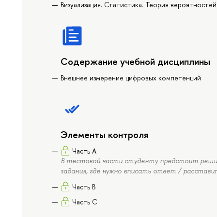
Визуализация. Статистика. Теория вероятностей
Содержание учебной дисциплины
Внешнее измерение цифровых компетенций
Элементы контроля
Часть А
В тестовой части студенту предстоит реши
задания, где нужно вписать ответ / расставит
Часть B
Часть C