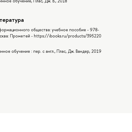
инное обучение, Плас, Дж. В., 2018
тература
нформационного общества: учебное пособие - 978-
сква: Прометей - https://ibooks.ru/products/395220
нное обучение : пер. с англ., Плас, Дж. Вандер, 2019