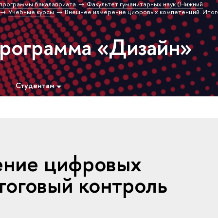
программы бакалавриата
Факультет гуманитарных наук (Нижний
Учебные курсы
Внешнее измерение цифровых компетенций. Итог
программа «Дизайн»
Студентам
ение цифровых
тоговый контроль