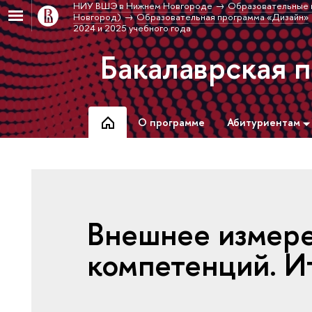
НИУ ВШЭ в Нижнем Новгороде
Образовательные 
Новгород)
Образовательная программа «Дизайн»
2024 и 2025 учебного года
Бакалаврская 
О программе
Абитуриентам
Внешнее измер
компетенций. И