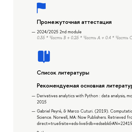
Промежуточная аттестация
2024/2025 2nd module
0.35 * Часть B + 0.25 * Часть А + 0.4 * Часть 
Список литературы
Рекомендуемая основная литерату
Derivatives analytics with Python : data analysis, mod
2015
Gabriel Peyré, & Marco Cuturi. (2019). Computatio
Science. Norwell, MA: Now Publishers. Retrieved f
direct=true&site=eds-live&db=edsebk&AN=2241