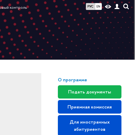
РУС
EN
овый контроль
О программе
Подать документы
Приемная комиссия
Для иностранных
абитуриентов