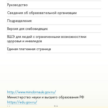
Руководство
М
Сведения об образовательной организации
В
Подразделения
В
Версия для слабовидящих
К
ВШЭ для людей с ограниченными возможностями
П
здоровья и инвалидов
Р
Единая платежная страница
Я
В
О
http://www.minobrnauki.gov.ru/
Министерство науки и высшего образования РФ
https://edu.gov.ru/
Министерство просвещения РФ