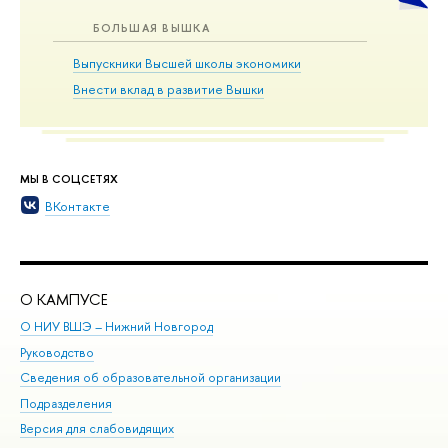
БОЛЬШАЯ ВЫШКА
Выпускники Высшей школы экономики
Внести вклад в развитие Вышки
МЫ В СОЦСЕТЯХ
ВКонтакте
О КАМПУСЕ
ОБ
О НИУ ВШЭ – Нижний Новгород
Бак
Руководство
Маг
Сведения об образовательной организации
Вт
Подразделения
Вы
Версия для слабовидящих
Ку