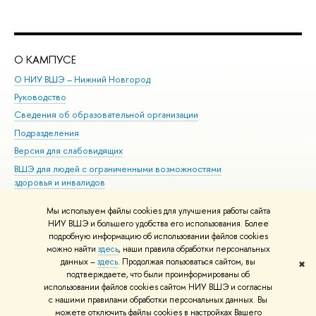
О КАМПУСЕ
ОБ
О НИУ ВШЭ – Нижний Новгород
Бак
Руководство
Маг
Сведения об образовательной организации
Вт
Подразделения
Вы
Версия для слабовидящих
Ку
ВШЭ для людей с ограниченными возможностями
Пр
здоровья и инвалидов
Рег
Единая платежная страница
Яз
Мы используем файлы cookies для улучшения работы сайта
Вы
НИУ ВШЭ и большего удобства его использования. Более
подробную информацию об использовании файлов cookies
Обр
можно найти
здесь
, наши правила обработки персональных
данных –
здесь
. Продолжая пользоваться сайтом, вы
✖
Редактору
подтверждаете, что были проинформированы об
© НИУ ВШЭ 1993–2026
Адреса и контакты
Условия использования
использовании файлов cookies сайтом НИУ ВШЭ и согласны
с нашими правилами обработки персональных данных. Вы
материалов
Политика конфиденциальности
Карта сайта
можете отключить файлы cookies в настройках Вашего
Шрифты HSE Sans и HSE Slab разработаны в
Школе дизайна НИУ ВШЭ