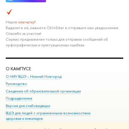
Нашли
опечатку
?
Выделите её, нажмите Ctrl+Enter и отправьте нам уведомление.
Спасибо за участие!
Сервис предназначен только для отправки сообщений об
орфографических и пунктуационных ошибках.
О КАМПУСЕ
ОБ
О НИУ ВШЭ – Нижний Новгород
Бак
Руководство
Маг
Сведения об образовательной организации
Вт
Подразделения
Вы
Версия для слабовидящих
Ку
ВШЭ для людей с ограниченными возможностями
Пр
здоровья и инвалидов
Рег
Единая платежная страница
Яз