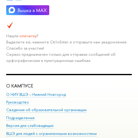
Нашли
опечатку
?
Выделите её, нажмите Ctrl+Enter и отправьте нам уведомление.
Спасибо за участие!
Сервис предназначен только для отправки сообщений об
орфографических и пунктуационных ошибках.
О КАМПУСЕ
ОБ
О НИУ ВШЭ – Нижний Новгород
Бак
Руководство
Маг
Сведения об образовательной организации
Вт
Подразделения
Вы
Версия для слабовидящих
Ку
ВШЭ для людей с ограниченными возможностями
Пр