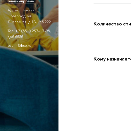
Владимировна
Адрес: Нижний
Новгород, ул.
Львовская, д.1В, каб.222
Количество ст
Тел: +7 (831) 257-17-98,
доб.6536
sdunn@hse.ru
Кому назначает