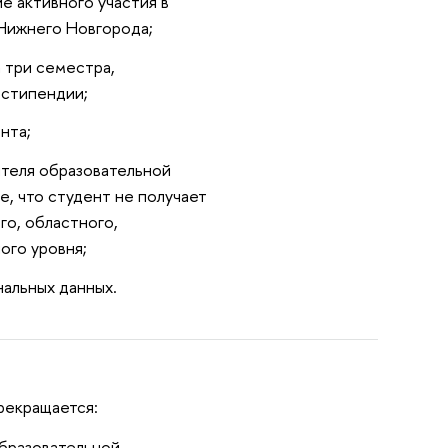
е активного участия в
Нижнего Новгорода;
а три семестра,
стипендии;
нта;
ителя образовательной
, что студент не получает
о, областного,
ого уровня;
нальных данных.
рекращается:
образовательной