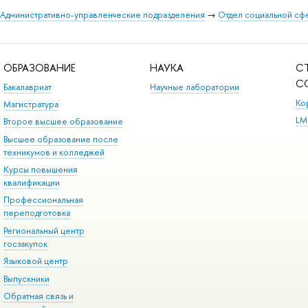
Административно-управленческие подразделения
→
Отдел социальной сф
ОБРАЗОВАНИЕ
НАУКА
С
С
Бакалавриат
Научные лаборатории
Ко
Магистратура
LM
Второе высшее образование
Высшее образование после
техникумов и колледжей
Курсы повышения
квалификации
Профессиональная
переподготовка
Региональный центр
госзакупок
Языковой центр
Выпускники
Обратная связь и