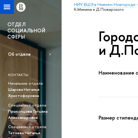
НИУ ВШЭ в Нижнем Новгороде
К.Минина и Д.Пожарского
ОТДЕЛ
СОЦИАЛЬНОЙ
Город
СФЕРЫ
и Д.П
Об отделе
Наименование 
КОНТАКТЫ:
Начальник отдела:
Шарова Наталья
Христофоровна
Специалист отдела:
Прокопцова Татьяна
Размер стипенд
Александровна
Специалист отдела:
Тетнева Наталья