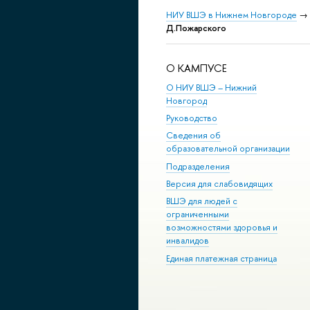
НИУ ВШЭ в Нижнем Новгороде
→
Д.Пожарского
О КАМПУСЕ
О НИУ ВШЭ – Нижний
Новгород
Руководство
Сведения об
образовательной организации
Подразделения
Версия для слабовидящих
ВШЭ для людей с
ограниченными
возможностями здоровья и
инвалидов
Единая платежная страница