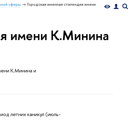
ьной сферы
Городская именная стипендия имени
ия имени К.Минина
мени К.Минина и
риод летних каникул (июль-