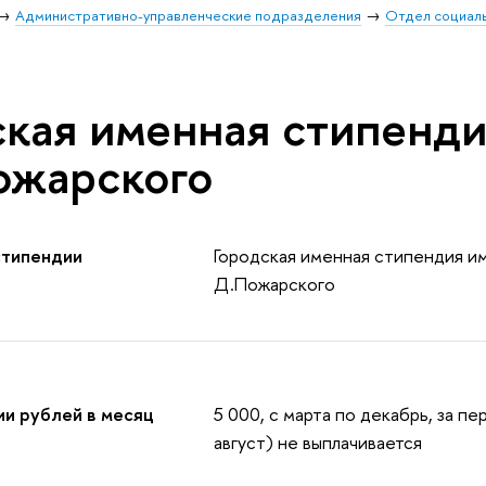
Административно-управленческие подразделения
Отдел социал
ская именная стипенд
ожарского
стипендии
Городская именная стипендия и
Д.Пожарского
ии рублей в месяц
5 000, с марта по декабрь, за пе
август) не выплачивается