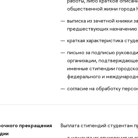
работы, либо краткое описани
общественной жизни города 
выписка из зачетной книжки з
предшествующих назначению 
краткая характеристика студе
письмо за подписью руковод
организации, подтверждающее
именные стипендии городског
федерального и международн
согласие на обработку персо
рочного прекращения
Выплата стипендий студентам п
ндии
с момента их отчисления из 