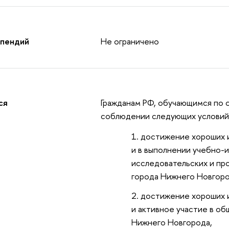
ипендий
Не ограничено
ся
Гражданам РФ, обучающимся по 
соблюдении следующих условий
достижение хороших и
и в выполнении учебно-и
исследовательских и пр
города Нижнего Новгоро
достижение хороших и
и активное участие в о
Нижнего Новгорода,