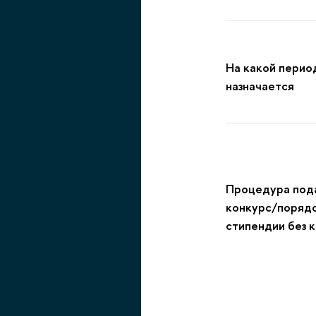
На какой перио
назначается
Процедура пода
конкурс/порядо
стипендии без 