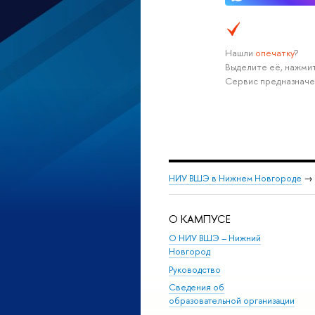
Нашли
опечатку
?
Выделите её, нажмит
Сервис предназначе
НИУ ВШЭ в Нижнем Новгороде
→
О КАМПУСЕ
О НИУ ВШЭ – Нижний
Новгород
Руководство
Сведения об
образовательной организации