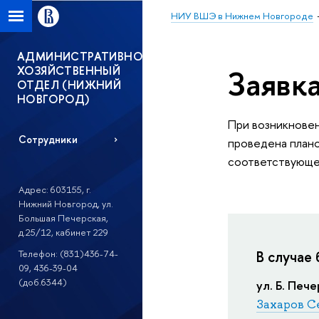
НИУ ВШЭ в Нижнем Новгороде
АДМИНИСТРАТИВНО-
ХОЗЯЙСТВЕННЫЙ
Заявк
ОТДЕЛ (НИЖНИЙ
НОВГОРОД)
При возникновен
Сотрудники
проведена плано
соответствующег
Адрес: 603155, г.
Нижний Новгород, ул.
Большая Печерская,
д.25/12, кабинет 229
В случае 
Телефон: (831)436-74-
09, 436-39-04
(доб.6344)
ул. Б. Печ
Захаров С