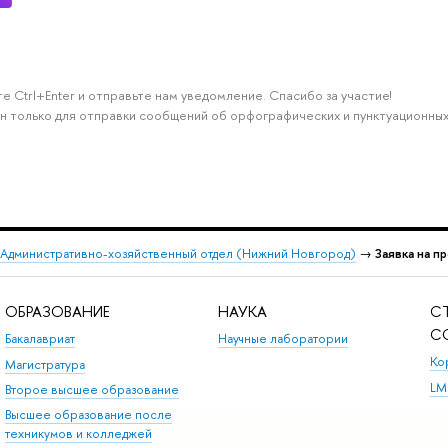
е Ctrl+Enter и отправьте нам уведомление. Спасибо за участие!
н только для отправки сообщений об орфографических и пунктуационных
Административно-хозяйственный отдел (Нижний Новгород)
→
Заявка на 
ОБРАЗОВАНИЕ
НАУКА
С
С
Бакалавриат
Научные лаборатории
Ко
Магистратура
LM
Второе высшее образование
Высшее образование после
техникумов и колледжей