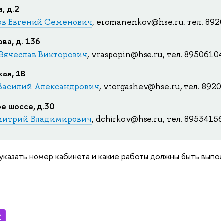
, д.2
ов Евгений Семенович
, eromanenkov@hse.ru
,
тел. 89
ова, д. 136
Вячеслав Викторович
, vraspopin@hse.ru, тел. 895061
кая, 1В
Василий Александрович
,
vtorgashev@hse.ru,
тел. 892
е шоссе, д.30
митрий Владимирович
,
dchirkov@hse.ru,
тел. 8953415
 указать номер кабинета и какие работы должны быть выпо