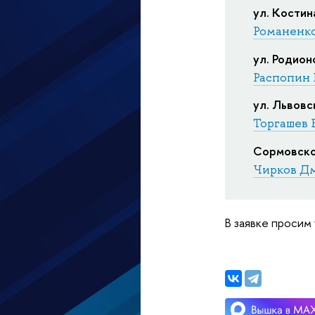
ул. Костина
Романенк
ул. Родион
Распопин 
ул. Львовс
Торгашев 
Сормовско
Чирков Д
В заявке просим