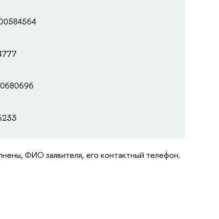
200584564
04777
00680696
6233
лнены, ФИО заявителя, его контактный телефон.