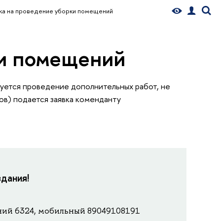
ка на проведение уборки помещений
ки помещений
уется проведение дополнительных работ, не
ов) подается заявка коменданту
здания!
ний 6324, мобильный 89049108191