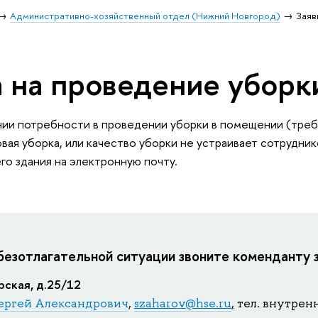
Административно-хозяйственный отдел (Нижний Новгород)
Заяв
а на проведение убор
ии потребности в проведении уборки в помещении (треб
вая уборка, или качество уборки не устраивает сотрудник
о здания на электронную почту.
безотлагательной ситуации звоните коменданту 
ерская, д.25/12
ергей Александрович
,
szaharov@hse.ru
,
тел. внутрен