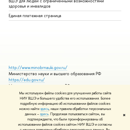
ВШЭ для людей с ограниченными возможностями
П
здоровья и инвалидов
Р
Единая платежная страница
Я
В
О
http://www.minobrnauki.gov.ru/
Министерство науки и высшего образования РФ
https://edu.gov.ru/
Министерство просвещения РФ
https://elearning.hse.ru/mooc
Мы используем файлы cookies для улучшения работы сайта
Массовые открытые онлайн-курсы
НИУ ВШЭ и большего удобства его использования. Более
подробную информацию об использовании файлов cookies
можно найти
здесь
, наши правила обработки персональных
данных –
здесь
. Продолжая пользоваться сайтом, вы
✖
© НИУ ВШЭ 1993–2026
Адреса и контакты
Условия
подтверждаете, что были проинформированы об
использования материалов
Политика конфиденциальности
Карта
использовании файлов cookies сайтом НИУ ВШЭ и согласны
сайта
с нашими правилами обработки персональных данных. Вы