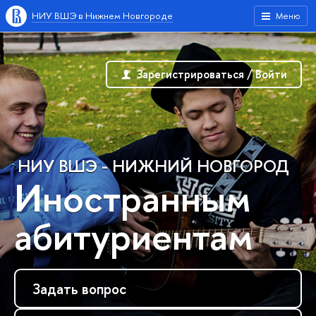
НИУ ВШЭ в Нижнем Новгороде
Меню
Зарегистрироваться / Войти
НИУ ВШЭ - НИЖНИЙ НОВГОРОД
Иностранным
абитуриентам
Задать вопрос