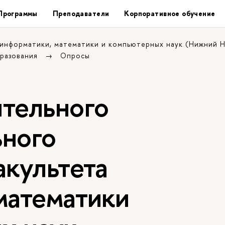
Программы
Преподаватели
Корпоративное обучение
 информатики, математики и компьютерных наук (Нижний 
бразования
Опросы
тельного
ного
акультета
математики