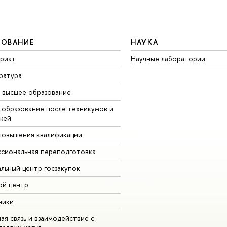
ЗОВАНИЕ
НАУКА
вриат
Научные лаборатории
ратура
высшее образование
образование после техникумов и
жей
повышения квалификации
сиональная переподготовка
альный центр госзакупок
ой центр
ники
ая связь и взаимодействие с