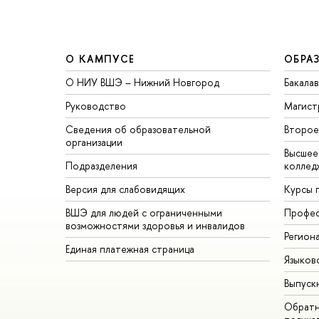
О КАМПУСЕ
ОБРА
О НИУ ВШЭ – Нижний Новгород
Бакала
Руководство
Магист
Сведения об образовательной
торое 
организации
ысшее 
Подразделения
коллед
ерсия для слабовидящих
Курсы 
ШЭ для людей с ограниченными
Профес
озможностями здоровья и инвалидо
Регион
Единая платежная страница
Языков
ыпуск
Обратн