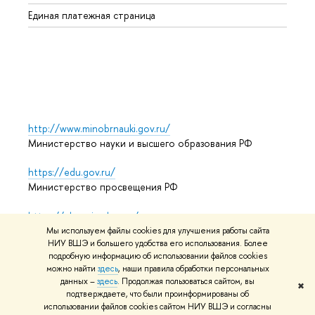
Регио
Единая платежная страница
Языко
Выпус
Обрат
http://www.minobrnauki.gov.ru/
Министерство науки и высшего образования РФ
https://edu.gov.ru/
Министерство просвещения РФ
https://elearning.hse.ru/mooc
Массовые открытые онлайн-курсы
Мы используем файлы cookies для улучшения работы сайта
НИУ ВШЭ и большего удобства его использования. Более
подробную информацию об использовании файлов cookies
можно найти
здесь
, наши правила обработки персональных
© НИУ ВШЭ 1993–2026
Адреса и контакты
Условия
данных –
здесь
. Продолжая пользоваться сайтом, вы
✖
подтверждаете, что были проинформированы об
использования материалов
Политика конфиденциальности
использовании файлов cookies сайтом НИУ ВШЭ и согласны
Карта сайта