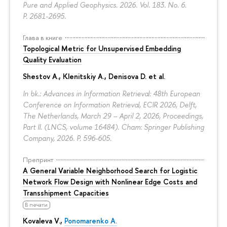
Pure and Applied Geophysics. 2026. Vol. 183. No. 6.
P. 2681-2695.
Глава в книге
Topological Metric for Unsupervised Embedding
Quality Evaluation
Shestov A., Klenitskiy A., Denisova D. et al.
In bk.: Advances in Information Retrieval: 48th European
Conference on Information Retrieval, ECIR 2026, Delft,
The Netherlands, March 29 – April 2, 2026, Proceedings,
Part II. (LNCS, volume 16484). Cham: Springer Publishing
Company, 2026.
P. 596-605.
Препринт
A General Variable Neighborhood Search for Logistic
Network Flow Design with Nonlinear Edge Costs and
Transshipment Capacities
В печати
Kovaleva V.,
Ponomarenko A.