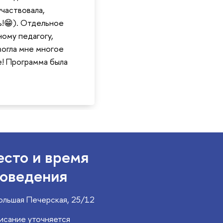
участвовала,
ь!😁). Отдельное
ому педагогу,
могла мне многое
! Программа была
сто и время
оведения
Большая Печерская, 25/12
исание уточняется