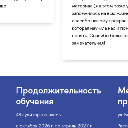
еще!
материал (я в этом тоже 
запомнилось на всю жизн
спасибо нашему прекрасн
которая научила нас и по
понять. Спасибо большое
замечательная!
Продолжительность
Ме
обучения
пр
48 аудиторных часов
ул. 
с октября 2026 г. по апрель 2027 г.
Расп