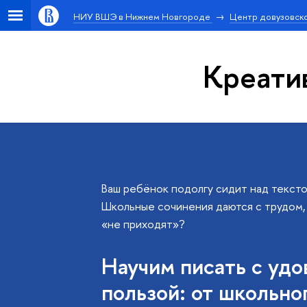
НИУ ВШЭ в Нижнем Новгороде
Центр довузовско
Креати
Ваш ребёнок подолгу сидит над тексто
Школьные сочинения даются с трудом,
«не приходят»?
Научим писать с удо
пользой: от школьно