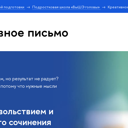
й подготовки
Подростковая школа «ВыШЭ головы»
Креативно
вное письмо
м, но результат не радует?
 потому что нужные мысли
вольствием и
го сочинения