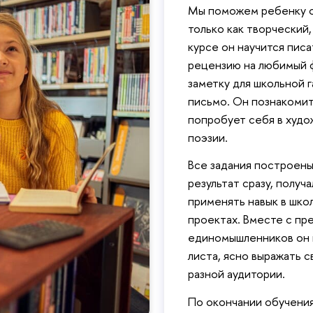
Мы поможем ребенку о
только как творческий,
курсе он научится писа
рецензию на любимый фи
заметку для школьной г
письмо. Он познакомит
попробует себя в худо
поэзии.
Все задания построены
результат сразу, получ
применять навык в шко
проектах. Вместе с пре
единомышленников он н
листа, ясно выражать с
разной аудитории.
По окончании обучения