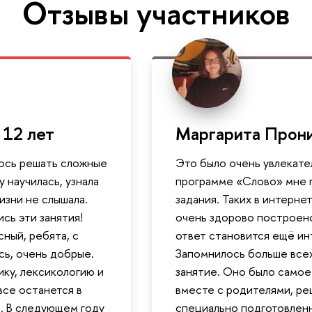
Отзывы участников
 12 лет
Маргарита Прони
ось решать сложные
Это было очень увлекате
у научилась, узнала
программе «Слово» мне 
жизни не слышала.
задания. Таких в интерне
сь эти занятия!
очень здорово построено
ный, ребята, с
ответ становится ещё ин
сь, очень добрые.
Запомнилось больше все
ику, лексикологию и
занятие. Оно было самое
все останется в
вместе с родителями, ре
. В следующем году
специально подготовленн