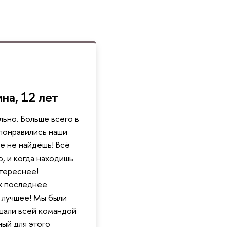
на, 12 лет
льно. Больше всего в
понравились наши
те не найдёшь! Всё
, и когда находишь
тереснее!
х последнее
 лучшее! Мы были
шали всей командой
ый для этого