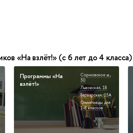
в «На взлёт!» (с 6 лет до 4 класса)
Программы «На
Сормовское ш.,
30
взлёт!»
Львовская, 1В
Варварская, 15А
Олимпиады для
1-8 классов