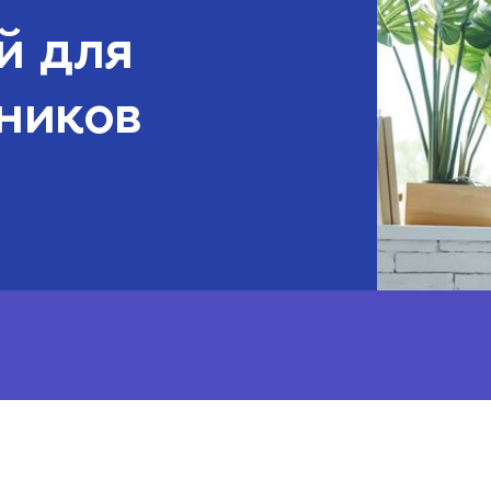
й для
ников