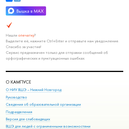
Нашли
опечатку
?
Выделите её, нажмите Ctrl+Enter и отправьте нам уведомление.
Спасибо за участие!
Сервис предназначен только для отправки сообщений об
орфографических и пунктуационных ошибках.
О КАМПУСЕ
ОБ
О НИУ ВШЭ – Нижний Новгород
Бак
Руководство
Маг
Сведения об образовательной организации
Вт
Подразделения
Вы
Версия для слабовидящих
Ку
ВШЭ для людей с ограниченными возможностями
Пр