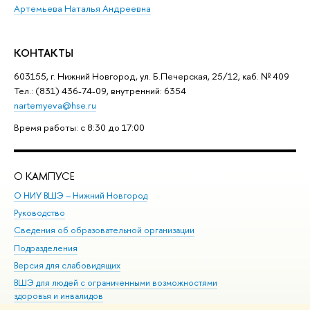
Артемьева Наталья Андреевна
КОНТАКТЫ
603155, г. Нижний Новгород, ул. Б.Печерская, 25/12, каб. № 409
Тел.: (831) 436-74-09, внутренний: 6354
nartemyeva@hse.ru
Время работы: с 8:30 до 17:00
О КАМПУСЕ
ОБ
О НИУ ВШЭ – Нижний Новгород
Бак
Руководство
Маг
Сведения об образовательной организации
Вт
Подразделения
Вы
Версия для слабовидящих
Ку
ВШЭ для людей с ограниченными возможностями
Пр
здоровья и инвалидов
Рег