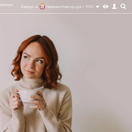
авление
Кампус
Нижнем Новгороде
РУС