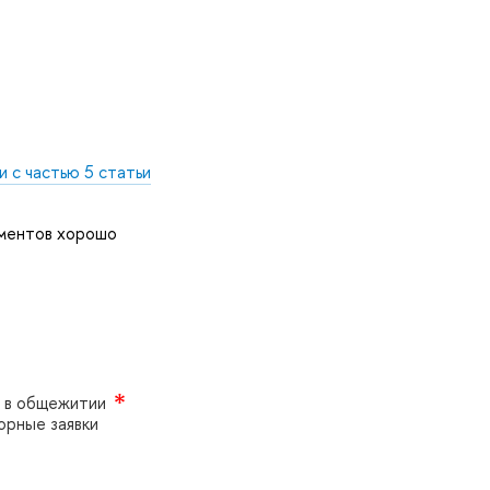
 с частью 5 статьи
ументов хорошо
а в общежитии
орные заявки