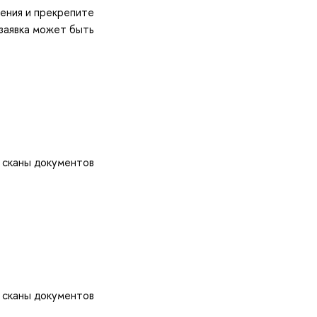
ления и прекрепите
 заявка может быть
о сканы документо
о сканы документо