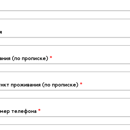
я
ания (по прописке)
*
нкт проживания (по прописке)
*
омер телефона
*