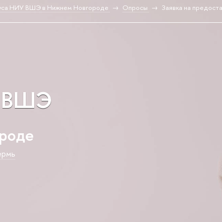
са НИУ ВШЭ в Нижнем Новгороде
Опросы
Заявка на предост
 ВШЭ
ороде
ермь