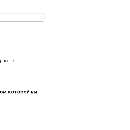
транных
том которой вы