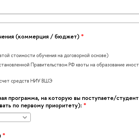
чения (коммерция / бюджет)
*
атой стоимости обучения на договорной основе)
установленной Правительством РФ квоты на образование инос
 счет средств НИУ ВШЭ
ая программа, на которую вы поступаете/студен
ывать по первому приоритету):
*
я
*