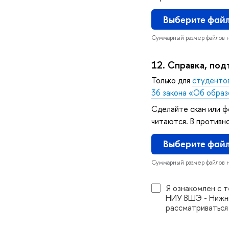
ыберите фай
Суммарный размер файлов 
12.
Справка, по
Только для
студентов
36 закона «Об образ
Сделайте скан или ф
читаются. В противн
ыберите фай
Суммарный размер файлов 
Я ознакомлен с т
НИУ ВШЭ - Нижни
рассматриваться 