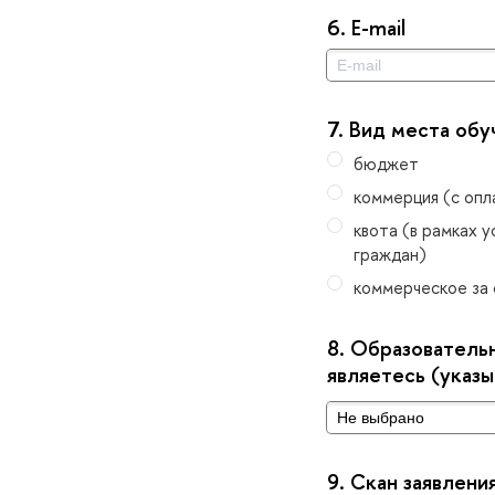
6.
E-mail
7.
ид места обу
юджет
коммерция (с опл
квота (в рамках 
раждан)
коммерческое за
8.
Образовательн
являетесь (указ
9.
Скан заявлени