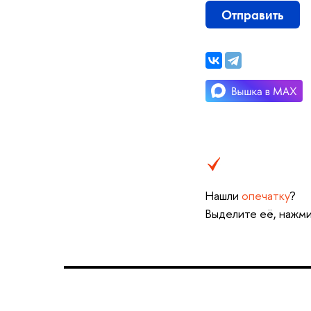
Отправить
Нашли
опечатку
?
ыделите её, нажмит