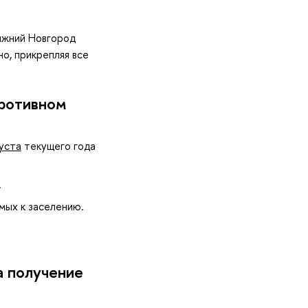
ижний Новгород
о, прикрепляя все
противном
густа
текущего года
.
мых к заселению.
а получение